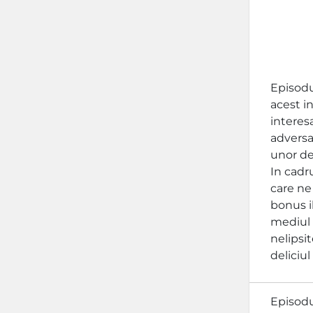
Episodul
acest i
interesa
adversar
unor dec
In cadr
care ne
bonus i
mediul o
nelipsi
deliciul
Episodu