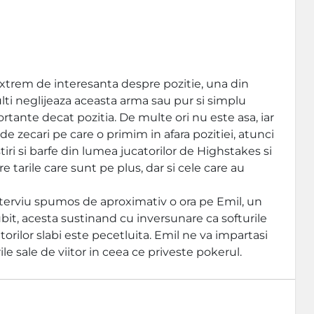
xtrem de interesanta despre pozitie, una din
ti neglijeaza aceasta arma sau pur si simplu
tante decat pozitia. De multe ori nu este asa, iar
e zecari pe care o primim in afara pozitiei, atunci
i si barfe din lumea jucatorilor de Highstakes si
e tarile care sunt pe plus, dar si cele care au
 interviu spumos de aproximativ o ora pe Emil, un
it, acesta sustinand cu inversunare ca softurile
torilor slabi este pecetluita. Emil ne va impartasi
e sale de viitor in ceea ce priveste pokerul.