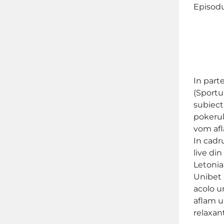
Episodu
In part
(Sportu
subiect
pokerul
vom afl
In cadr
live di
Letonia
Unibet 
acolo u
aflam u
relaxan