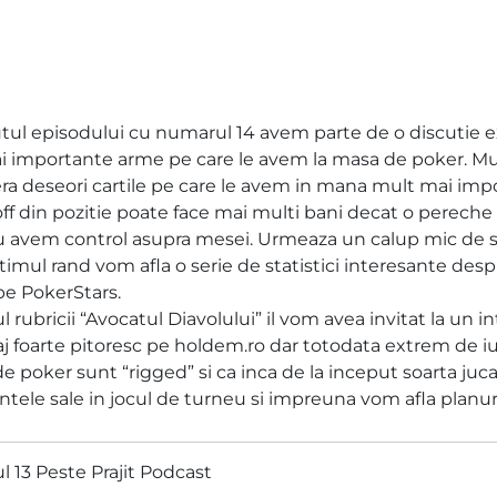
tul episodului cu numarul 14 avem parte de o discutie e
i importante arme pe care le avem la masa de poker. Mul
ra deseori cartile pe care le avem in mana mult mai impor
off din pozitie poate face mai multi bani decat o pereche d
 avem control asupra mesei. Urmeaza un calup mic de stir
timul rand vom afla o serie de statistici interesante despr
 pe PokerStars.
ul rubricii “Avocatul Diavolului” il vom avea invitat la un
j foarte pitoresc pe holdem.ro dar totodata extrem de iub
e poker sunt “rigged” si ca inca de la inceput soarta juca
ntele sale in jocul de turneu si impreuna vom afla planuril
l 13 Peste Prajit Podcast