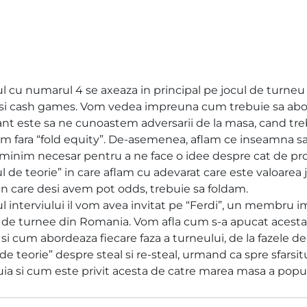
l cu numarul 4 se axeaza in principal pe jocul de turneu
si cash games. Vom vedea impreuna cum trebuie sa abord
nt este sa ne cunoastem adversarii de la masa, cand treb
 fara “fold equity”. De-asemenea, aflam ce inseamna s
minim necesar pentru a ne face o idee despre cat de pro
l de teorie” in care aflam cu adevarat care este valoarea j
i in care desi avem pot odds, trebuie sa foldam.
ul interviului il vom avea invitat pe “Ferdi”, un membru 
 de turnee din Romania. Vom afla cum s-a apucat acesta d
 si cum abordeaza fiecare faza a turneului, de la fazele 
e teorie” despre steal si re-steal, urmand ca spre sfarsit
uia si cum este privit acesta de catre marea masa a popul