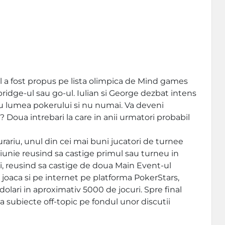
l a fost propus pe lista olimpica de Mind games
bridge-ul sau go-ul. Iulian si George dezbat intens
u lumea pokerului si nu numai. Va deveni
Doua intrebari la care in anii urmatori probabil
ariu, unul din cei mai buni jucatori de turnee
 iunie reusind sa castige primul sau turneu in
i, reusind sa castige de doua Main Event-ul
joaca si pe internet pe platforma PokerStars,
olari in aproximativ 5000 de jocuri. Spre final
a subiecte off-topic pe fondul unor discutii