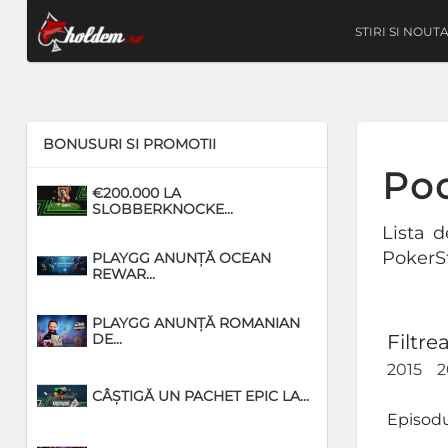
STIRI SI NOUTA
BONUSURI SI PROMOTII
Po
€200.000 LA
DETALII
SLOBBERKNOCKE...
Lista d
PokerSt
PLAYGG ANUNȚĂ OCEAN
DETALII
REWAR...
PLAYGG ANUNȚĂ ROMANIAN
DETALII
DE...
Filtr
2015
2
CÂȘTIGĂ UN PACHET EPIC LA...
DETALII
Episodu