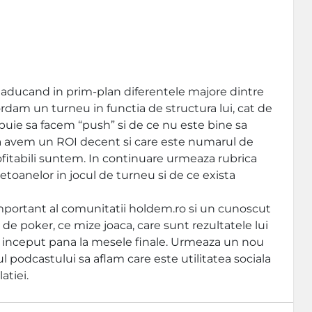
 aducand in prim-plan diferentele majore dintre
am un turneu in functia de structura lui, cat de
uie sa facem “push” si de ce nu este bine sa
a avem un ROI decent si care este numarul de
fitabili suntem. In continuare urmeaza rubrica
etoanelor in jocul de turneu si de ce exista
important al comunitatii holdem.ro si un cunoscut
e poker, ce mize joaca, care sunt rezultatele lui
de inceput pana la mesele finale. Urmeaza un nou
ul podcastului sa aflam care este utilitatea sociala
atiei.