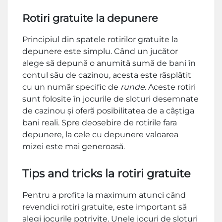
Rotiri gratuite la depunere
Principiul din spatele rotirilor gratuite la
depunere este simplu. Când un jucător
alege să depună o anumită sumă de bani în
contul său de cazinou, acesta este răsplătit
cu un număr specific de
runde.
Aceste rotiri
sunt folosite în jocurile de sloturi desemnate
de cazinou și oferă posibilitatea de a câștiga
bani reali. Spre deosebire de rotirile fara
depunere, la cele cu depunere valoarea
mizei este mai generoasă.
Tips and tricks la rotiri gratuite
Pentru a profita la maximum atunci când
revendici rotiri gratuite, este important să
alegi jocurile potrivite. Unele jocuri de sloturi