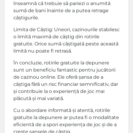
înseamnă că trebuie să pariezi o anumită
sumă de bani înainte de a putea retrage
câștigurile.
Limita de Câștig: Uneori, cazinourile stabilesc
o limită maximă de câștig din rotirile
gratuite. Orice sumă câștigată peste această
limită nu poate fi retrasă.
În concluzie, rotirile gratuite la depunere
sunt un beneficiu fantastic pentru jucătorii
de cazinou online. Ele oferă șansa de a
câștiga fără un risc financiar semnificativ, dar
și contribuie la o experiență de joc mai
plăcută și mai variată.
Cu o abordare informată și atentă, rotirile
gratuite la depunere ar putea fi o modalitate
eficientă de a spori experiența de joc și de a
crește șansele de câștig.