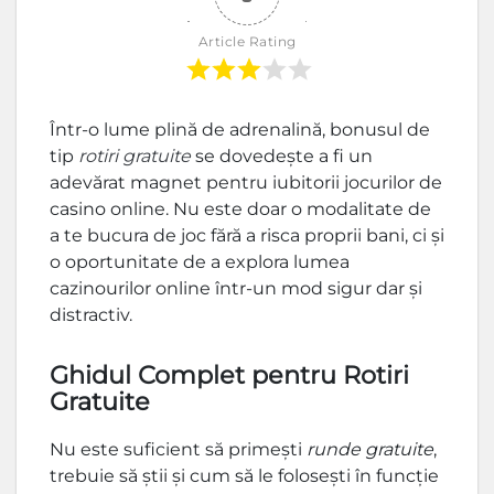
Article Rating
Într-o lume plină de adrenalină, bonusul de
tip
rotiri gratuite
se dovedește a fi un
adevărat magnet pentru iubitorii jocurilor de
casino online. Nu este doar o modalitate de
a te bucura de joc fără a risca proprii bani, ci și
o oportunitate de a explora lumea
cazinourilor online într-un mod sigur dar și
distractiv.
Ghidul Complet pentru Rotiri
Gratuite
Nu este suficient să primești
runde gratuite
,
trebuie să știi și cum să le folosești în funcție