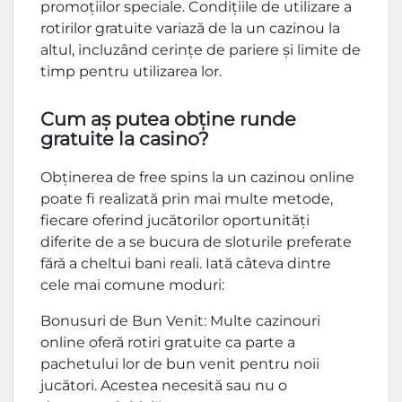
promoțiilor speciale. Condițiile de utilizare a
rotirilor gratuite variază de la un cazinou la
altul, incluzând cerințe de pariere și limite de
timp pentru utilizarea lor.
Cum aș putea obține runde
gratuite la casino?
Obținerea de free spins la un cazinou online
poate fi realizată prin mai multe metode,
fiecare oferind jucătorilor oportunități
diferite de a se bucura de sloturile preferate
fără a cheltui bani reali. Iată câteva dintre
cele mai comune moduri:
Bonusuri de Bun Venit: Multe cazinouri
online oferă rotiri gratuite ca parte a
pachetului lor de bun venit pentru noii
jucători. Acestea necesită sau nu o