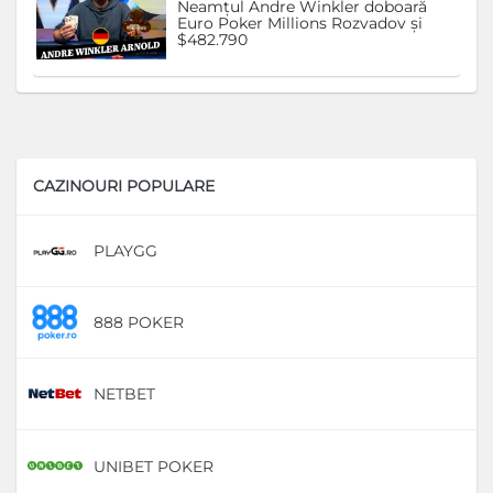
Neamțul Andre Winkler doboară
Euro Poker Millions Rozvadov și
$482.790
CAZINOURI POPULARE
PLAYGG
D
888 POKER
D
NETBET
D
UNIBET POKER
D