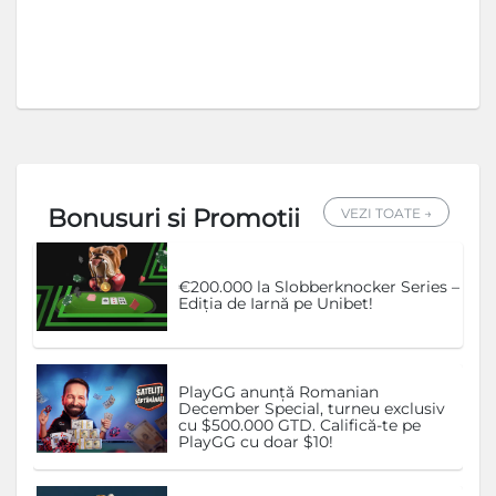
Bonusuri si Promotii
VEZI TOATE →
€200.000 la Slobberknocker Series –
Ediția de Iarnă pe Unibet!
PlayGG anunță Romanian
December Special, turneu exclusiv
cu $500.000 GTD. Califică-te pe
PlayGG cu doar $10!