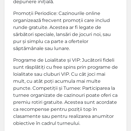
depunere inițială.
Promoții Periodice: Cazinourile online
organizează frecvent promoții care includ
runde gratuite. Acestea ar fi legate de
sărbători speciale, lansări de jocuri noi, sau
pur și simplu ca parte a ofertelor
săptămânale sau lunare.
Programe de Loialitate și VIP: Jucătorii fideli
sunt răsplătiți cu free spins prin programe de
loialitate sau cluburi VIP. Cu cât joci mai
mult, cu atât poți acumula mai multe
puncte. Competiții și Turnee: Participarea la
turnee organizate de cazinouri poate oferi ca
premiu rotiri gratuite. Acestea sunt acordate
ca recompense pentru poziții top în
clasamente sau pentru realizarea anumitor
obiective în cadrul turneului.