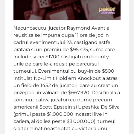
Necunoscutul jucator Raymond Avant a
reusit sa se impuna dupa 11 ore de joc in
cadrul evenimentului 23, castigand astfel
bratara si un premiu de $95.475, suma care
include si cei $1700 castigati din bounty-
urile pe care le-a reusit pe parcursul
turneului. Evenimentul cu buy-in de $500
intitulat No-Limit Hold’em Knockout a atras
un field de 1452 de jucatori, care au creat un
prizepool in valoare de $667.920. Desi finala a
continut cativa jucatori cu nume precum
americanii Scott Epstein si Upeshka De Silva
(primul peste $1.000.000 incasati live in
cariera, al doilea peste $3.000.000), turneul
s-a terminat neasteptat cu victoria unui