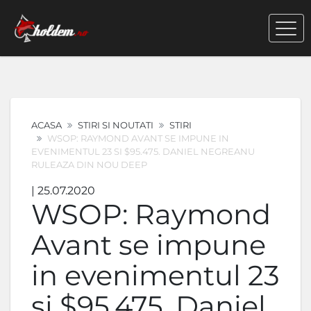
ACASA
STIRI SI NOUTATI
STIRI
WSOP: RAYMOND AVANT SE IMPUNE IN
EVENIMENTUL 23 SI $95.475. DANIEL NEGREANU
RULEAZA DIN NOU DEEP
| 25.07.2020
WSOP: Raymond
Avant se impune
in evenimentul 23
si $95.475. Daniel