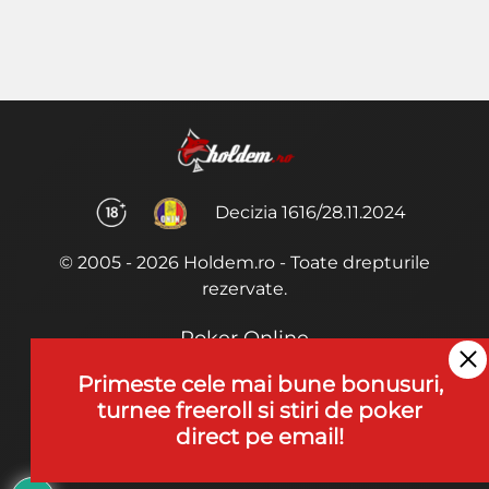
Decizia 1616/28.11.2024
© 2005 - 2026 Holdem.ro - Toate drepturile
rezervate.
Poker Online
Termeni si Conditii
Primeste cele mai bune bonusuri,
turnee freeroll si stiri de poker
Joaca Poker
direct pe email!
De ce noi?