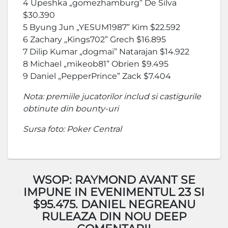
4 Upeshka „gomezhamburg” De Silva
$30.390
5 Byung Jun „YESUM1987” Kim $22.592
6 Zachary „Kings702” Grech $16.895
7 Dilip Kumar „dogmai” Natarajan $14.922
8 Michael „mikeob81” Obrien $9.495
9 Daniel „PepperPrince” Zack $7.404
Nota: premiile jucatorilor includ si castigurile
obtinute din bounty-uri
Sursa foto: Poker Central
WSOP: RAYMOND AVANT SE
IMPUNE IN EVENIMENTUL 23 SI
$95.475. DANIEL NEGREANU
RULEAZA DIN NOU DEEP