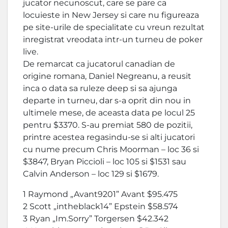
jucator necunoscut, care se pare ca
locuieste in New Jersey si care nu figureaza
pe site-urile de specialitate cu vreun rezultat
inregistrat vreodata intr-un turneu de poker
live.
De remarcat ca jucatorul canadian de
origine romana, Daniel Negreanu, a reusit
inca o data sa ruleze deep si sa ajunga
departe in turneu, dar s-a oprit din nou in
ultimele mese, de aceasta data pe locul 25
pentru $3370. S-au premiat 580 de pozitii,
printre acestea regasindu-se si alti jucatori
cu nume precum Chris Moorman – loc 36 si
$3847, Bryan Piccioli – loc 105 si $1531 sau
Calvin Anderson – loc 129 si $1679.
1 Raymond „Avant9201” Avant $95.475
2 Scott „intheblack14” Epstein $58.574
3 Ryan „Im.Sorry” Torgersen $42.342