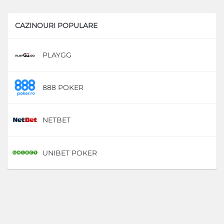
CAZINOURI POPULARE
PLAYGG
D
888 POKER
D
NETBET
D
UNIBET POKER
D