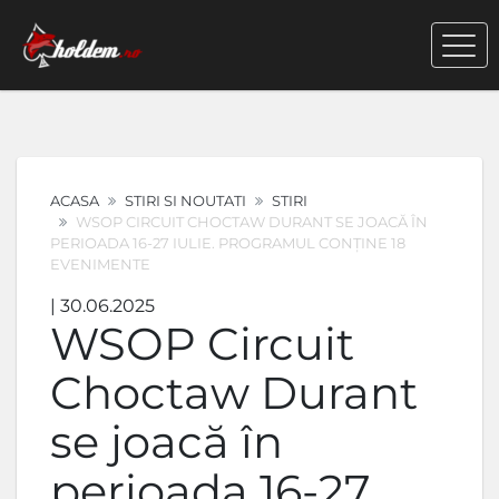
ACASA
STIRI SI NOUTATI
STIRI
WSOP CIRCUIT CHOCTAW DURANT SE JOACĂ ÎN
PERIOADA 16-27 IULIE. PROGRAMUL CONȚINE 18
EVENIMENTE
| 30.06.2025
WSOP Circuit
Choctaw Durant
se joacă în
perioada 16-27