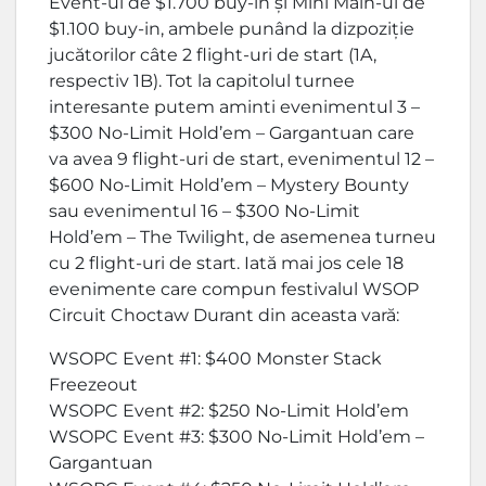
Event-ul de $1.700 buy-in și Mini Main-ul de
$1.100 buy-in, ambele punând la dizpoziție
jucătorilor câte 2 flight-uri de start (1A,
respectiv 1B). Tot la capitolul turnee
interesante putem aminti evenimentul 3 –
$300 No-Limit Hold’em – Gargantuan care
va avea 9 flight-uri de start, evenimentul 12 –
$600 No-Limit Hold’em – Mystery Bounty
sau evenimentul 16 – $300 No-Limit
Hold’em – The Twilight, de asemenea turneu
cu 2 flight-uri de start. Iată mai jos cele 18
evenimente care compun festivalul WSOP
Circuit Choctaw Durant din aceasta vară:
WSOPC Event #1: $400 Monster Stack
Freezeout
WSOPC Event #2: $250 No-Limit Hold’em
WSOPC Event #3: $300 No-Limit Hold’em –
Gargantuan