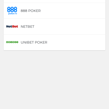
888 POKER
D
NETBET
D
UNIBET POKER
D