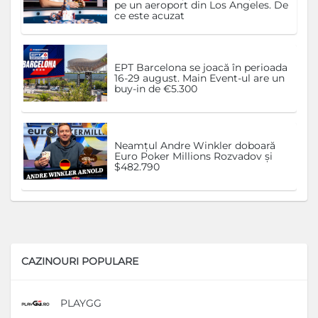
pe un aeroport din Los Angeles. De
ce este acuzat
EPT Barcelona se joacă în perioada
16-29 august. Main Event-ul are un
buy-in de €5.300
Neamțul Andre Winkler doboară
Euro Poker Millions Rozvadov și
$482.790
CAZINOURI POPULARE
PLAYGG
D