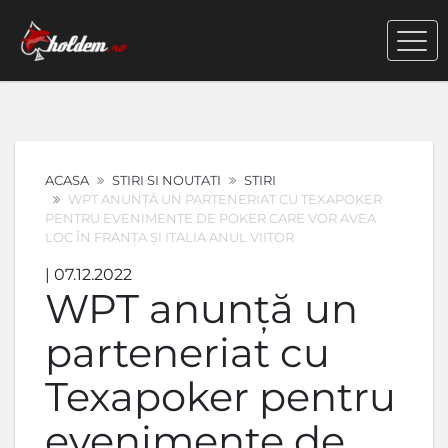
ACASA
STIRI SI NOUTATI
STIRI
WPT ANUNȚĂ UN PARTENERIAT CU TEXAPOKER
PENTRU EVENIMENTE DE POKER CARE VOR AVEA
LOC ÎN FRANȚA ȘI ITALIA ANUL VIITOR
| 07.12.2022
WPT anunță un
parteneriat cu
Texapoker pentru
evenimente de