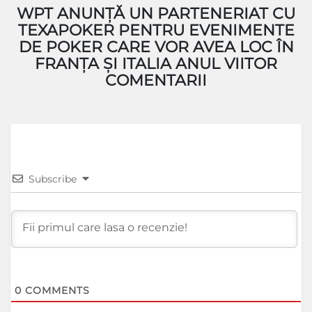
WPT ANUNȚĂ UN PARTENERIAT CU
TEXAPOKER PENTRU EVENIMENTE
DE POKER CARE VOR AVEA LOC ÎN
FRANȚA ȘI ITALIA ANUL VIITOR
COMENTARII
Subscribe
0
COMMENTS