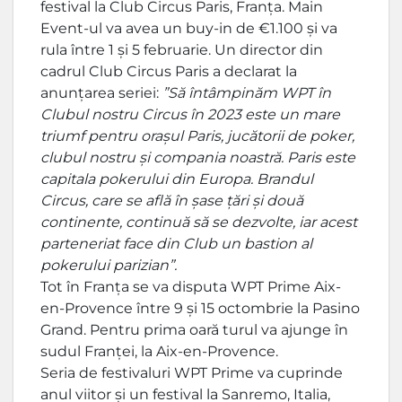
festival la Club Circus Paris, Franța. Main
Event-ul va avea un buy-in de €1.100 și va
rula între 1 și 5 februarie. Un director din
cadrul Club Circus Paris a declarat la
anunțarea seriei:
”Să întâmpinăm WPT în
Clubul nostru Circus în 2023 este un mare
triumf pentru orașul Paris, jucătorii de poker,
clubul nostru și compania noastră. Paris este
capitala pokerului din Europa. Brandul
Circus, care se află în șase țări și două
continente, continuă să se dezvolte, iar acest
parteneriat face din Club un bastion al
pokerului parizian”.
Tot în Franța se va disputa WPT Prime Aix-
en-Provence între 9 și 15 octombrie la Pasino
Grand. Pentru prima oară turul va ajunge în
sudul Franței, la Aix-en-Provence.
Seria de festivaluri WPT Prime va cuprinde
anul viitor și un festival la Sanremo, Italia,