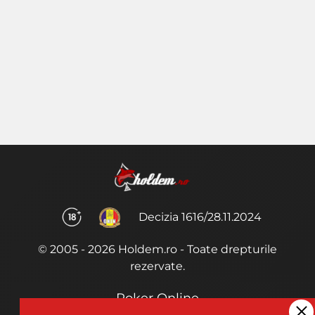
Decizia 1616/28.11.2024
© 2005 - 2026 Holdem.ro - Toate drepturile
rezervate.
Poker Online