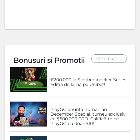
Bonusuri si Promotii
VEZI TOATE →
€200.000 la Slobberknocker Series –
Ediția de Iarnă pe Unibet!
PlayGG anunță Romanian
December Special, turneu exclusiv
cu $500.000 GTD. Califică-te pe
PlayGG cu doar $10!