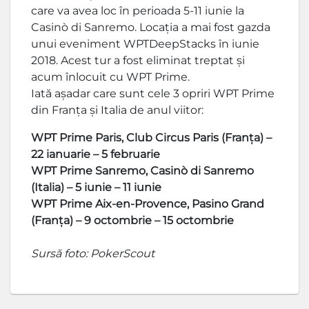
care va avea loc în perioada 5-11 iunie la
Casinò di Sanremo. Locația a mai fost gazda
unui eveniment WPTDeepStacks în iunie
2018. Acest tur a fost eliminat treptat și
acum înlocuit cu WPT Prime.
Iată așadar care sunt cele 3 opriri WPT Prime
din Franța și Italia de anul viitor:
WPT Prime Paris, Club Circus Paris (Franța) –
22 ianuarie – 5 februarie
WPT Prime Sanremo, Casinò di Sanremo
(Italia) – 5 iunie – 11 iunie
WPT Prime Aix-en-Provence, Pasino Grand
(Franța) – 9 octombrie – 15 octombrie
Sursă foto: PokerScout