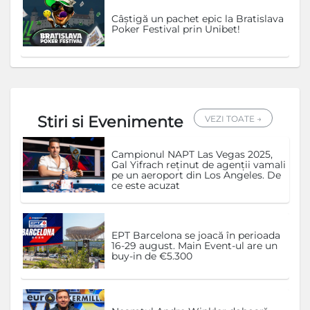
Câștigă un pachet epic la Bratislava
Poker Festival prin Unibet!
Stiri si Evenimente
VEZI TOATE →
Campionul NAPT Las Vegas 2025,
Gal Yifrach reținut de agenții vamali
pe un aeroport din Los Angeles. De
ce este acuzat
EPT Barcelona se joacă în perioada
16-29 august. Main Event-ul are un
buy-in de €5.300