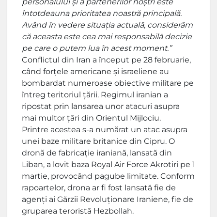
personalului și a partenerilor noștri este
întotdeauna prioritatea noastră principală.
Având în vedere situația actuală, considerăm
că aceasta este cea mai responsabilă decizie
pe care o putem lua în acest moment.”
Conflictul din Iran a început pe 28 februarie,
când forțele americane și israeliene au
bombardat numeroase obiective militare pe
întreg teritoriul țării. Regimul iranian a
ripostat prin lansarea unor atacuri asupra
mai multor țări din Orientul Mijlociu.
Printre acestea s-a numărat un atac asupra
unei baze militare britanice din Cipru. O
dronă de fabricație iraniană, lansată din
Liban, a lovit baza Royal Air Force Akrotiri pe 1
martie, provocând pagube limitate. Conform
rapoartelor, drona ar fi fost lansată fie de
agenți ai Gărzii Revoluționare Iraniene, fie de
gruparea teroristă Hezbollah.