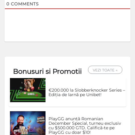
0
COMMENTS
Bonusuri si Promotii
VEZI TOATE →
€200.000 la Slobberknocker Series –
Ediția de Iarnă pe Unibet!
PlayGG anunță Romanian
December Special, turneu exclusiv
cu $500.000 GTD. Califică-te pe
PlayGG cu doar $10!