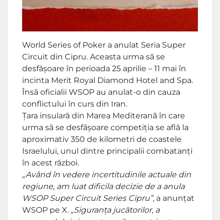
World Series of Poker a anulat Seria Super
Circuit din Cipru. Aceasta urma să se
desfășoare în perioada 25 aprilie – 11 mai în
incinta Merit Royal Diamond Hotel and Spa.
Însă oficialii WSOP au anulat-o din cauza
conflictului în curs din Iran.
Țara insulară din Marea Mediterană în care
urma să se desfășoare competiția se află la
aproximativ 350 de kilometri de coastele
Israelului, unul dintre principalii combatanți
în acest război.
„Având în vedere incertitudinile actuale din
regiune, am luat dificila decizie de a anula
WSOP Super Circuit Series Cipru”
, a anunțat
WSOP pe X.
„Siguranța jucătorilor, a