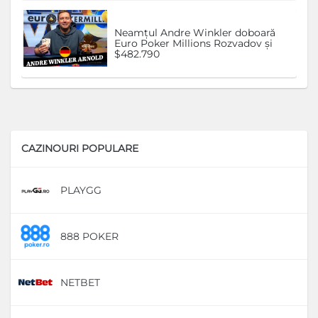
Neamțul Andre Winkler doboară
Euro Poker Millions Rozvadov și
$482.790
CAZINOURI POPULARE
PLAYGG
D
888 POKER
D
NETBET
D