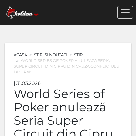
ACASA
STIRI SI NOUTATI
STIRI
WORLD SERIES OF POKER ANULEAZĂ SERIA
SUPER CIRCUIT DIN CIPRU DIN CAUZA CONFLICTULUI
DIN IRAN
| 31.03.2026
World Series of
Poker anulează
Seria Super
Circuit din Cipru