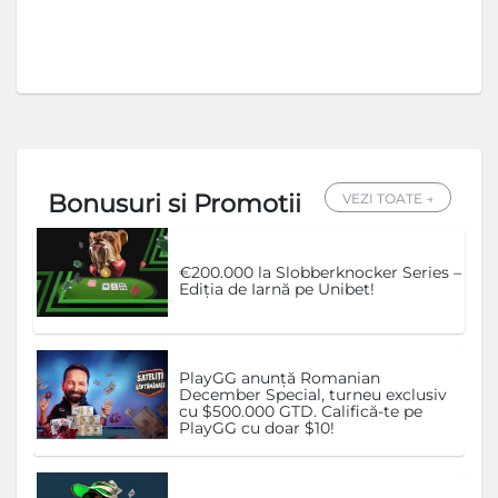
Bonusuri si Promotii
VEZI TOATE →
€200.000 la Slobberknocker Series –
Ediția de Iarnă pe Unibet!
PlayGG anunță Romanian
December Special, turneu exclusiv
cu $500.000 GTD. Califică-te pe
PlayGG cu doar $10!