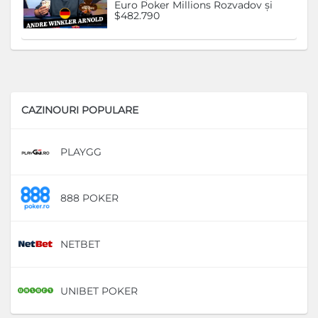
Euro Poker Millions Rozvadov și
$482.790
CAZINOURI POPULARE
PLAYGG
D
888 POKER
D
NETBET
D
UNIBET POKER
D