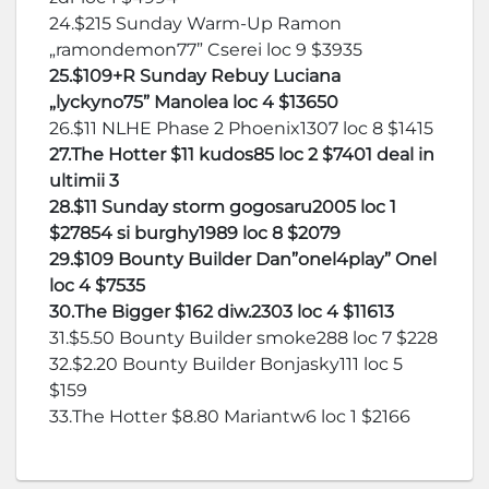
24.$215 Sunday Warm-Up Ramon
„ramondemon77” Cserei loc 9 $3935
25.$109+R Sunday Rebuy Luciana
„lyckyno75” Manolea loc 4 $13650
26.$11 NLHE Phase 2 Phoenix1307 loc 8 $1415
27.The Hotter $11 kudos85 loc 2 $7401 deal in
ultimii 3
28.$11 Sunday storm gogosaru2005 loc 1
$27854 si burghy1989 loc 8 $2079
29.$109 Bounty Builder Dan”onel4play” Onel
loc 4 $7535
30.The Bigger $162 diw.2303 loc 4 $11613
31.$5.50 Bounty Builder smoke288 loc 7 $228
32.$2.20 Bounty Builder Bonjasky111 loc 5
$159
33.The Hotter $8.80 Mariantw6 loc 1 $2166