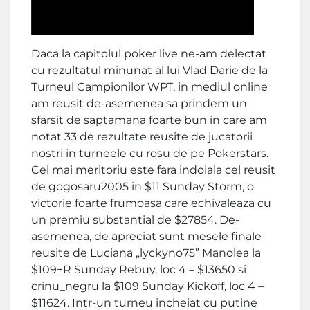
Daca la capitolul poker live ne-am delectat
cu rezultatul minunat al lui Vlad Darie de la
Turneul Campionilor WPT, in mediul online
am reusit de-asemenea sa prindem un
sfarsit de saptamana foarte bun in care am
notat 33 de rezultate reusite de jucatorii
nostri in turneele cu rosu de pe Pokerstars.
Cel mai meritoriu este fara indoiala cel reusit
de gogosaru2005 in $11 Sunday Storm, o
victorie foarte frumoasa care echivaleaza cu
un premiu substantial de $27854. De-
asemenea, de apreciat sunt mesele finale
reusite de Luciana „lyckyno75” Manolea la
$109+R Sunday Rebuy, loc 4 – $13650 si
crinu_negru la $109 Sunday Kickoff, loc 4 –
$11624. Intr-un turneu incheiat cu putine