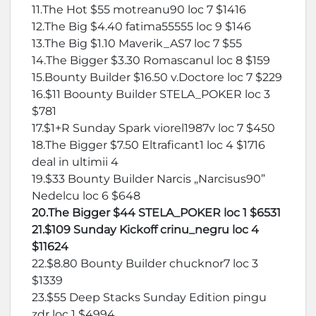
11.The Hot $55 motreanu90 loc 7 $1416
12.The Big $4.40 fatima55555 loc 9 $146
13.The Big $1.10 Maverik_AS7 loc 7 $55
14.The Bigger $3.30 Romascanul loc 8 $159
15.Bounty Builder $16.50 v.Doctore loc 7 $229
16.$11 Boounty Builder STELA_POKER loc 3
$781
17.$1+R Sunday Spark viorel1987v loc 7 $450
18.The Bigger $7.50 Eltraficant1 loc 4 $1716
deal in ultimii 4
19.$33 Bounty Builder Narcis „Narcisus90”
Nedelcu loc 6 $648
20.The Bigger $44 STELA_POKER loc 1 $6531
21.$109 Sunday Kickoff crinu_negru loc 4
$11624
22.$8.80 Bounty Builder chucknor7 loc 3
$1339
23.$55 Deep Stacks Sunday Edition pingu
zdr loc 1 $4994