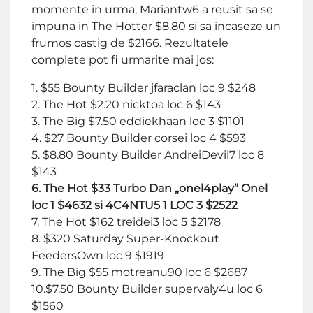
momente in urma, Mariantw6 a reusit sa se
impuna in The Hotter $8.80 si sa incaseze un
frumos castig de $2166. Rezultatele
complete pot fi urmarite mai jos:
1. $55 Bounty Builder jfaraclan loc 9 $248
2. The Hot $2.20 nicktoa loc 6 $143
3. The Big $7.50 eddiekhaan loc 3 $1101
4. $27 Bounty Builder corsei loc 4 $593
5. $8.80 Bounty Builder AndreiDevil7 loc 8
$143
6. The Hot $33 Turbo Dan „onel4play” Onel
loc 1 $4632
si 4C4NTU5 1 LOC 3 $2522
7. The Hot $162 treidei3 loc 5 $2178
8. $320 Saturday Super-Knockout
FeedersOwn loc 9 $1919
9. The Big $55 motreanu90 loc 6 $2687
10.$7.50 Bounty Builder supervaly4u loc 6
$1560