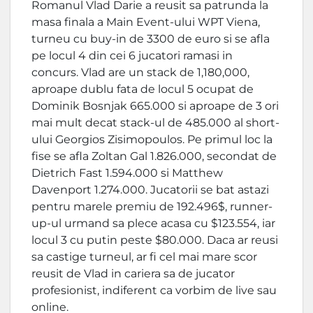
Romanul Vlad Darie a reusit sa patrunda la
masa finala a Main Event-ului WPT Viena,
turneu cu buy-in de 3300 de euro si se afla
pe locul 4 din cei 6 jucatori ramasi in
concurs. Vlad are un stack de 1,180,000,
aproape dublu fata de locul 5 ocupat de
Dominik Bosnjak 665.000 si aproape de 3 ori
mai mult decat stack-ul de 485.000 al short-
ului Georgios Zisimopoulos. Pe primul loc la
fise se afla Zoltan Gal 1.826.000, secondat de
Dietrich Fast 1.594.000 si Matthew
Davenport 1.274.000. Jucatorii se bat astazi
pentru marele premiu de 192.496$, runner-
up-ul urmand sa plece acasa cu $123.554, iar
locul 3 cu putin peste $80.000. Daca ar reusi
sa castige turneul, ar fi cel mai mare scor
reusit de Vlad in cariera sa de jucator
profesionist, indiferent ca vorbim de live sau
online.