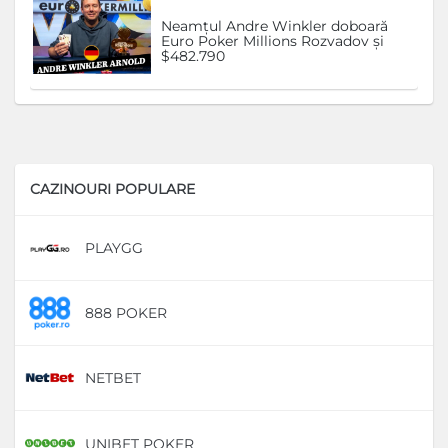
Neamțul Andre Winkler doboară
Euro Poker Millions Rozvadov și
$482.790
CAZINOURI POPULARE
PLAYGG
D
888 POKER
D
NETBET
D
UNIBET POKER
D