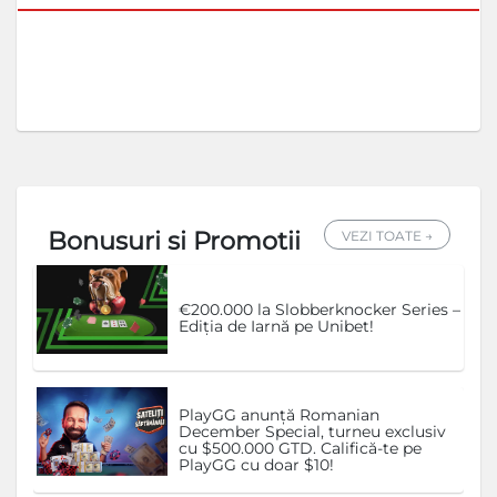
Bonusuri si Promotii
VEZI TOATE →
€200.000 la Slobberknocker Series –
Ediția de Iarnă pe Unibet!
PlayGG anunță Romanian
December Special, turneu exclusiv
cu $500.000 GTD. Califică-te pe
PlayGG cu doar $10!