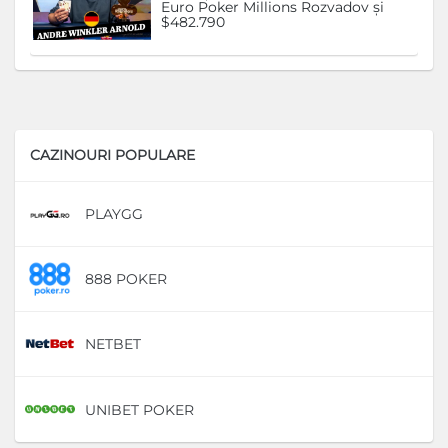
Euro Poker Millions Rozvadov și
$482.790
CAZINOURI POPULARE
PLAYGG
D
888 POKER
D
NETBET
D
UNIBET POKER
D