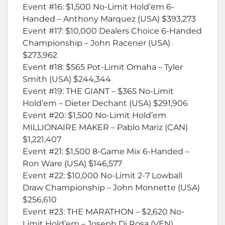
Event #16: $1,500 No-Limit Hold’em 6-
Handed – Anthony Marquez (USA) $393,273
Event #17: $10,000 Dealers Choice 6-Handed
Championship – John Racener (USA)
$273,962
Event #18: $565 Pot-Limit Omaha – Tyler
Smith (USA) $244,344
Event #19: THE GIANT – $365 No-Limit
Hold’em – Dieter Dechant (USA) $291,906
Event #20: $1,500 No-Limit Hold’em
MILLIONAIRE MAKER – Pablo Mariz (CAN)
$1,221,407
Event #21: $1,500 8-Game Mix 6-Handed –
Ron Ware (USA) $146,577
Event #22: $10,000 No-Limit 2-7 Lowball
Draw Championship – John Monnette (USA)
$256,610
Event #23: THE MARATHON – $2,620 No-
Limit Hold’em – Joseph Di Rosa (VEN)