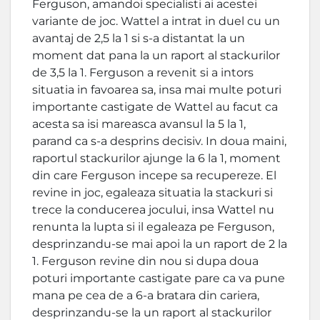
Ferguson, amandoi specialisti ai acestei
variante de joc. Wattel a intrat in duel cu un
avantaj de 2,5 la 1 si s-a distantat la un
moment dat pana la un raport al stackurilor
de 3,5 la 1. Ferguson a revenit si a intors
situatia in favoarea sa, insa mai multe poturi
importante castigate de Wattel au facut ca
acesta sa isi mareasca avansul la 5 la 1,
parand ca s-a desprins decisiv. In doua maini,
raportul stackurilor ajunge la 6 la 1, moment
din care Ferguson incepe sa recupereze. El
revine in joc, egaleaza situatia la stackuri si
trece la conducerea jocului, insa Wattel nu
renunta la lupta si il egaleaza pe Ferguson,
desprinzandu-se mai apoi la un raport de 2 la
1. Ferguson revine din nou si dupa doua
poturi importante castigate pare ca va pune
mana pe cea de a 6-a bratara din cariera,
desprinzandu-se la un raport al stackurilor