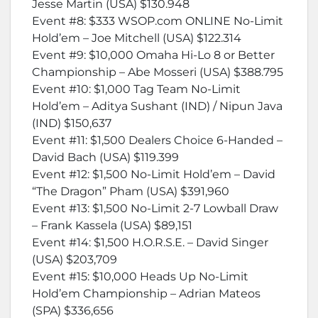
Jesse Martin (USA) $130.948
Event #8: $333 WSOP.com ONLINE No-Limit
Hold’em – Joe Mitchell (USA) $122.314
Event #9: $10,000 Omaha Hi-Lo 8 or Better
Championship – Abe Mosseri (USA) $388.795
Event #10: $1,000 Tag Team No-Limit
Hold’em – Aditya Sushant (IND) / Nipun Java
(IND) $150,637
Event #11: $1,500 Dealers Choice 6-Handed –
David Bach (USA) $119.399
Event #12: $1,500 No-Limit Hold’em – David
“The Dragon” Pham (USA) $391,960
Event #13: $1,500 No-Limit 2-7 Lowball Draw
– Frank Kassela (USA) $89,151
Event #14: $1,500 H.O.R.S.E. – David Singer
(USA) $203,709
Event #15: $10,000 Heads Up No-Limit
Hold’em Championship – Adrian Mateos
(SPA) $336,656