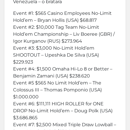
Venezuela – o bratara
Event #1: $565 Casino Employees No-Limit
Hold’em – Bryan Hollis (USA) $68.817
Event #2: $10,000 Tag Team No-Limit
Hold’em Championship – Liv Boeree (GBR) /
Igor Kurganov (RUS) $273.964
Event #3: $3,000 No-Limit Hold’em
SHOOTOUT – Upeshka De Silva (USA)
$229.923
Event #4: $1,500 Omaha Hi-Lo 8 or Better –
Benjamin Zamani (USA) $238.620
Event #5 $565 No Limit Hold’em – The
Colossus III – Thomas Pomponio (USA)
$1.000.000
Event #6: $111,111 HIGH ROLLER for ONE
DROP No-Limit Hold’em – Doug Polk (USA)
$3.686.865
Event #7: $2,500 Mixed Triple Draw Lowball –