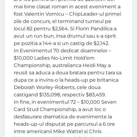
mai bine clasat roman in acest eveniment a
fost Valentin Vornicu – ChipLeader-ul primei
zile de concurs, el terminand turneul pe
locul 82 pentru $2,564. Si Florin Pandilica a
avut un run bun, insa drumul sau s-a oprit
pe pozitia a 144-a si un castig de $2,142.
In Evenimentul 70 dedicat doamnelor –
$10,000 Ladies No-Limit Hold’em
Championship, australianca Heidi May a
reusit sa aduca a doua bratara pentru tara sa
dupa ce a invins-o la heads-up pe britanica
Deborah Worley-Roberts, cele doua
castigand $135,098, respectiv $83,459.
In fine, in evenimentul 72 – $10,000 Seven
Card Stud Championship, a avut loc o
desfasurare dramatica de evenimente la
heads-up-ul disputat pe parcursul a 6 ore
intre americanii Mike Wattel si Chris