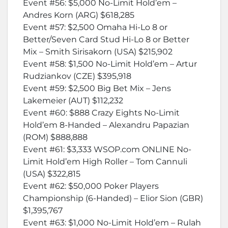
Event #56: $5,000 No-Limit Hold’em –
Andres Korn (ARG) $618,285
Event #57: $2,500 Omaha Hi-Lo 8 or
Better/Seven Card Stud Hi-Lo 8 or Better
Mix – Smith Sirisakorn (USA) $215,902
Event #58: $1,500 No-Limit Hold’em – Artur
Rudziankov (CZE) $395,918
Event #59: $2,500 Big Bet Mix – Jens
Lakemeier (AUT) $112,232
Event #60: $888 Crazy Eights No-Limit
Hold’em 8-Handed – Alexandru Papazian
(ROM) $888,888
Event #61: $3,333 WSOP.com ONLINE No-
Limit Hold’em High Roller – Tom Cannuli
(USA) $322,815
Event #62: $50,000 Poker Players
Championship (6-Handed) – Elior Sion (GBR)
$1,395,767
Event #63: $1,000 No-Limit Hold’em – Rulah