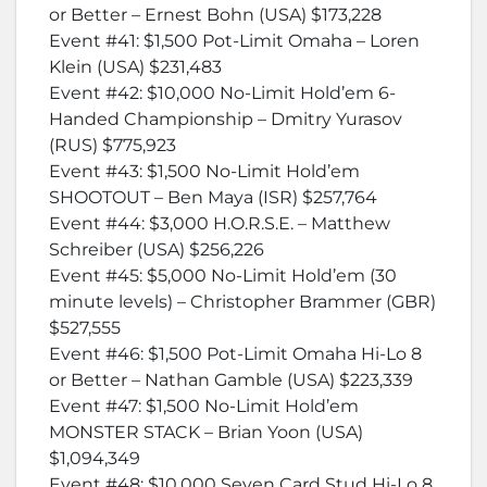
or Better – Ernest Bohn (USA) $173,228
Event #41: $1,500 Pot-Limit Omaha – Loren
Klein (USA) $231,483
Event #42: $10,000 No-Limit Hold’em 6-
Handed Championship – Dmitry Yurasov
(RUS) $775,923
Event #43: $1,500 No-Limit Hold’em
SHOOTOUT – Ben Maya (ISR) $257,764
Event #44: $3,000 H.O.R.S.E. – Matthew
Schreiber (USA) $256,226
Event #45: $5,000 No-Limit Hold’em (30
minute levels) – Christopher Brammer (GBR)
$527,555
Event #46: $1,500 Pot-Limit Omaha Hi-Lo 8
or Better – Nathan Gamble (USA) $223,339
Event #47: $1,500 No-Limit Hold’em
MONSTER STACK – Brian Yoon (USA)
$1,094,349
Event #48: $10,000 Seven Card Stud Hi-Lo 8