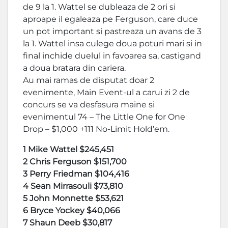
de 9 la 1. Wattel se dubleaza de 2 ori si
aproape il egaleaza pe Ferguson, care duce
un pot important si pastreaza un avans de 3
la 1. Wattel insa culege doua poturi mari si in
final inchide duelul in favoarea sa, castigand
a doua bratara din cariera.
Au mai ramas de disputat doar 2
evenimente, Main Event-ul a carui zi 2 de
concurs se va desfasura maine si
evenimentul 74 – The Little One for One
Drop – $1,000 +111 No-Limit Hold’em.
1 Mike Wattel $245,451
2 Chris Ferguson $151,700
3 Perry Friedman $104,416
4 Sean Mirrasouli $73,810
5 John Monnette $53,621
6 Bryce Yockey $40,066
7 Shaun Deeb $30,817