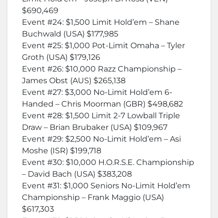
$690,469
Event #24: $1,500 Limit Hold’em – Shane
Buchwald (USA) $177,985
Event #25: $1,000 Pot-Limit Omaha – Tyler
Groth (USA) $179,126
Event #26: $10,000 Razz Championship –
James Obst (AUS) $265,138
Event #27: $3,000 No-Limit Hold’em 6-
Handed – Chris Moorman (GBR) $498,682
Event #28: $1,500 Limit 2-7 Lowball Triple
Draw – Brian Brubaker (USA) $109,967
Event #29: $2,500 No-Limit Hold’em – Asi
Moshe (ISR) $199,718
Event #30: $10,000 H.O.R.S.E. Championship
– David Bach (USA) $383,208
Event #31: $1,000 Seniors No-Limit Hold’em
Championship – Frank Maggio (USA)
$617,303