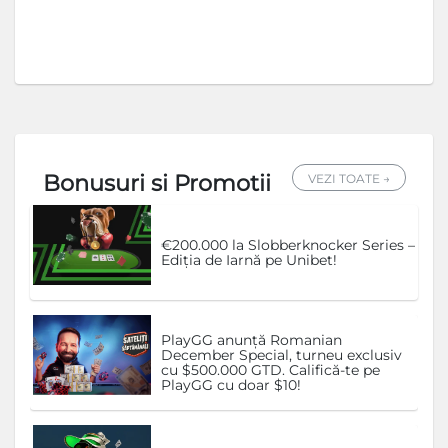
Bonusuri si Promotii
VEZI TOATE →
€200.000 la Slobberknocker Series –
Ediția de Iarnă pe Unibet!
PlayGG anunță Romanian
December Special, turneu exclusiv
cu $500.000 GTD. Califică-te pe
PlayGG cu doar $10!