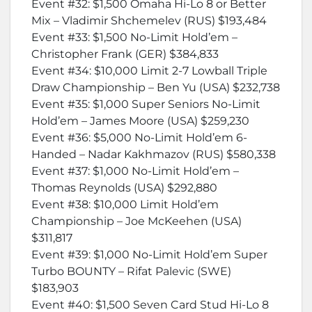
Event #32: $1,500 Omaha Hi-Lo 8 or Better
Mix – Vladimir Shchemelev (RUS) $193,484
Event #33: $1,500 No-Limit Hold’em –
Christopher Frank (GER) $384,833
Event #34: $10,000 Limit 2-7 Lowball Triple
Draw Championship – Ben Yu (USA) $232,738
Event #35: $1,000 Super Seniors No-Limit
Hold’em – James Moore (USA) $259,230
Event #36: $5,000 No-Limit Hold’em 6-
Handed – Nadar Kakhmazov (RUS) $580,338
Event #37: $1,000 No-Limit Hold’em –
Thomas Reynolds (USA) $292,880
Event #38: $10,000 Limit Hold’em
Championship – Joe McKeehen (USA)
$311,817
Event #39: $1,000 No-Limit Hold’em Super
Turbo BOUNTY – Rifat Palevic (SWE)
$183,903
Event #40: $1,500 Seven Card Stud Hi-Lo 8