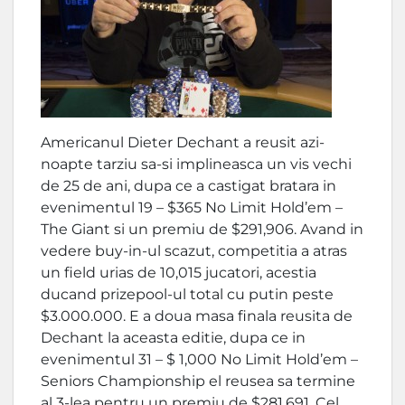
Americanul Dieter Dechant a reusit azi-
noapte tarziu sa-si implineasca un vis vechi
de 25 de ani, dupa ce a castigat bratara in
evenimentul 19 – $365 No Limit Hold’em –
The Giant si un premiu de $291,906. Avand in
vedere buy-in-ul scazut, competitia a atras
un field urias de 10,015 jucatori, acestia
ducand prizepool-ul total cu putin peste
$3.000.000. E a doua masa finala reusita de
Dechant la aceasta editie, dupa ce in
evenimentul 31 – $ 1,000 No Limit Hold’em –
Seniors Championship el reusea sa termine
al 3-lea pentru un premiu de $281,691. Cel