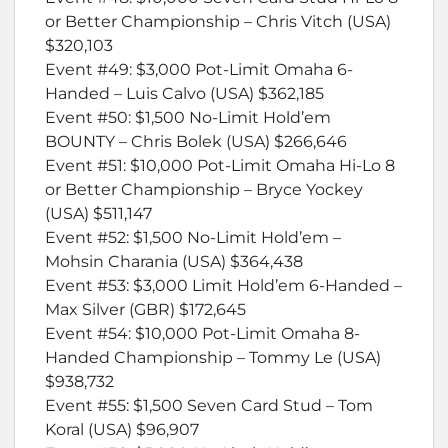
or Better Championship – Chris Vitch (USA)
$320,103
Event #49: $3,000 Pot-Limit Omaha 6-
Handed – Luis Calvo (USA) $362,185
Event #50: $1,500 No-Limit Hold’em
BOUNTY – Chris Bolek (USA) $266,646
Event #51: $10,000 Pot-Limit Omaha Hi-Lo 8
or Better Championship – Bryce Yockey
(USA) $511,147
Event #52: $1,500 No-Limit Hold’em –
Mohsin Charania (USA) $364,438
Event #53: $3,000 Limit Hold’em 6-Handed –
Max Silver (GBR) $172,645
Event #54: $10,000 Pot-Limit Omaha 8-
Handed Championship – Tommy Le (USA)
$938,732
Event #55: $1,500 Seven Card Stud – Tom
Koral (USA) $96,907