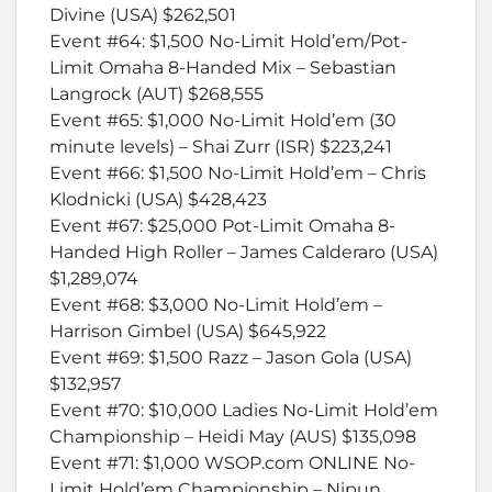
Divine (USA) $262,501
Event #64: $1,500 No-Limit Hold’em/Pot-
Limit Omaha 8-Handed Mix – Sebastian
Langrock (AUT) $268,555
Event #65: $1,000 No-Limit Hold’em (30
minute levels) – Shai Zurr (ISR) $223,241
Event #66: $1,500 No-Limit Hold’em – Chris
Klodnicki (USA) $428,423
Event #67: $25,000 Pot-Limit Omaha 8-
Handed High Roller – James Calderaro (USA)
$1,289,074
Event #68: $3,000 No-Limit Hold’em –
Harrison Gimbel (USA) $645,922
Event #69: $1,500 Razz – Jason Gola (USA)
$132,957
Event #70: $10,000 Ladies No-Limit Hold’em
Championship – Heidi May (AUS) $135,098
Event #71: $1,000 WSOP.com ONLINE No-
Limit Hold’em Championship – Nipun