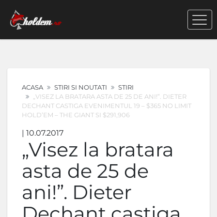
ACASA
STIRI SI NOUTATI
STIRI
„VISEZ LA BRATARA ASTA DE 25 DE ANI!”. DIETER
DECHANT CASTIGA EVENIMENTUL 19 – $365 NO LIMIT
HOLD’EM – THE GIANT SI $291,906
| 10.07.2017
„Visez la bratara
asta de 25 de
ani!”. Dieter
Dechant castiga