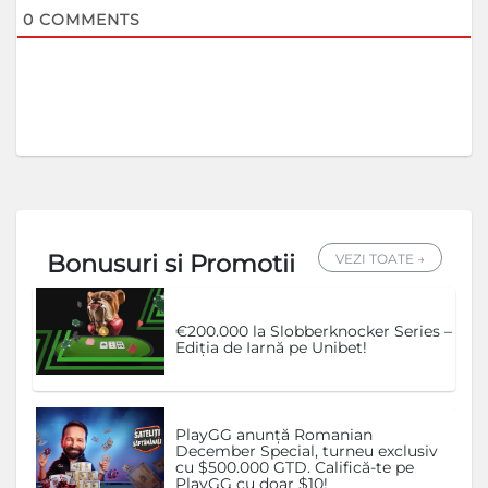
0
COMMENTS
Bonusuri si Promotii
VEZI TOATE →
€200.000 la Slobberknocker Series –
Ediția de Iarnă pe Unibet!
PlayGG anunță Romanian
December Special, turneu exclusiv
cu $500.000 GTD. Califică-te pe
PlayGG cu doar $10!