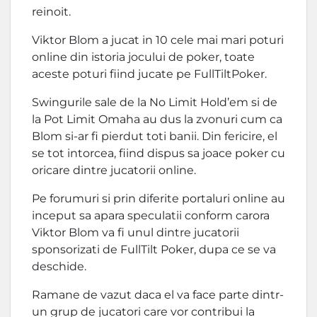
reinoit.
Viktor Blom a jucat in 10 cele mai mari poturi
online din istoria jocului de poker, toate
aceste poturi fiind jucate pe FullTiltPoker.
Swingurile sale de la No Limit Hold’em si de
la Pot Limit Omaha au dus la zvonuri cum ca
Blom si-ar fi pierdut toti banii. Din fericire, el
se tot intorcea, fiind dispus sa joace poker cu
oricare dintre jucatorii online.
Pe forumuri si prin diferite portaluri online au
inceput sa apara speculatii conform carora
Viktor Blom va fi unul dintre jucatorii
sponsorizati de FullTilt Poker, dupa ce se va
deschide.
Ramane de vazut daca el va face parte dintr-
un grup de jucatori care vor contribui la