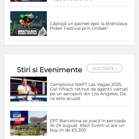
Câștigă un pachet epic la Bratislava
Poker Festival prin Unibet!
Stiri si Evenimente
VEZI TOATE →
Campionul NAPT Las Vegas 2025,
Gal Yifrach reținut de agenții vamali
pe un aeroport din Los Angeles. De
ce este acuzat
EPT Barcelona se joacă în perioada
16-29 august. Main Event-ul are un
buy-in de €5.300