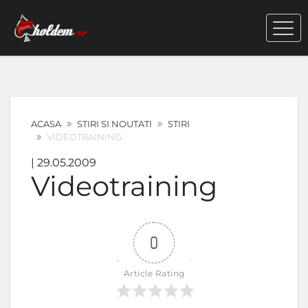
ACASA
STIRI SI NOUTATI
STIRI
VIDEOTRAINING
| 29.05.2009
Videotraining
0
Article Rating