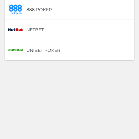
888 POKER
D
NETBET
D
UNIBET POKER
D