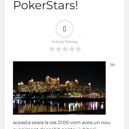
PokerStars!
0
Article Rating
In
aceasta seara la ora 21:00 vom avea un nou