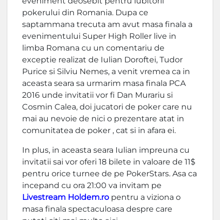
eveniment deosebit pentru iubitorii
pokerului din Romania. Dupa ce
saptammana trecuta am avut masa finala a
evenimentului Super High Roller live in
limba Romana cu un comentariu de
exceptie realizat de Iulian Doroftei, Tudor
Purice si Silviu Nemes, a venit vremea ca in
aceasta seara sa urmarim masa finala PCA
2016 unde invitatii vor fi Dan Murariu si
Cosmin Calea, doi jucatori de poker care nu
mai au nevoie de nici o prezentare atat in
comunitatea de poker , cat si in afara ei.
In plus, in aceasta seara Iulian impreuna cu
invitatii sai vor oferi 18 bilete in valoare de 11$
pentru orice turnee de pe PokerStars. Asa ca
incepand cu ora 21:00 va invitam pe
Livestream Holdem.ro
pentru a viziona o
masa finala spectaculoasa despre care