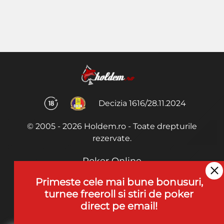
Decizia 1616/28.11.2024
© 2005 - 2026 Holdem.ro - Toate drepturile
rezervate.
Poker Online
Termeni si Conditii
Primeste cele mai bune bonusuri,
turnee freeroll si stiri de poker
Joaca Poker
direct pe email!
De ce noi?