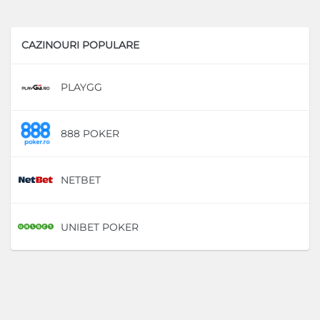
CAZINOURI POPULARE
PLAYGG
D
888 POKER
D
NETBET
D
UNIBET POKER
D