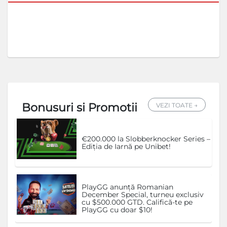
Bonusuri si Promotii
VEZI TOATE →
€200.000 la Slobberknocker Series –
Ediția de Iarnă pe Unibet!
PlayGG anunță Romanian
December Special, turneu exclusiv
cu $500.000 GTD. Califică-te pe
PlayGG cu doar $10!