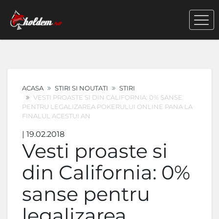
ACASA
STIRI SI NOUTATI
STIRI
VESTI PROASTE SI DIN CALIFORNIA: 0% SANSE
PENTRU LEGALIZAREA POKERULUI ONLINE PANA LA
FINALUL ACESTUI AN
| 19.02.2018
Vesti proaste si
din California: 0%
sanse pentru
legalizarea