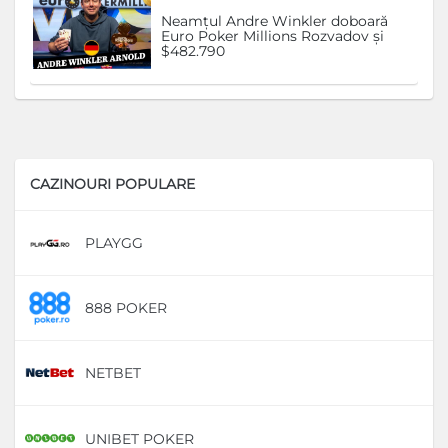
Neamțul Andre Winkler doboară
Euro Poker Millions Rozvadov și
$482.790
CAZINOURI POPULARE
PLAYGG
D
888 POKER
D
NETBET
D
UNIBET POKER
D