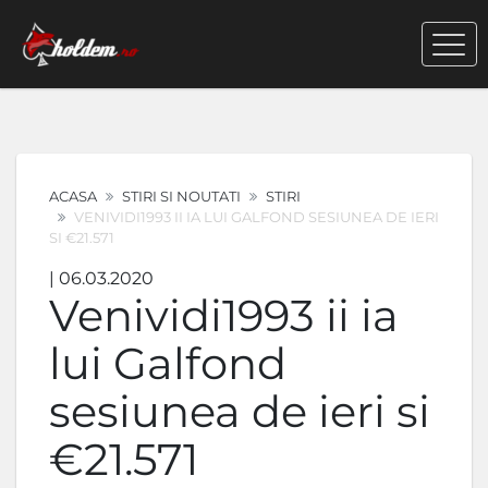
ACASA
STIRI SI NOUTATI
STIRI
VENIVIDI1993 II IA LUI GALFOND SESIUNEA DE IERI
SI €21.571
| 06.03.2020
Venividi1993 ii ia
lui Galfond
sesiunea de ieri si
€21.571