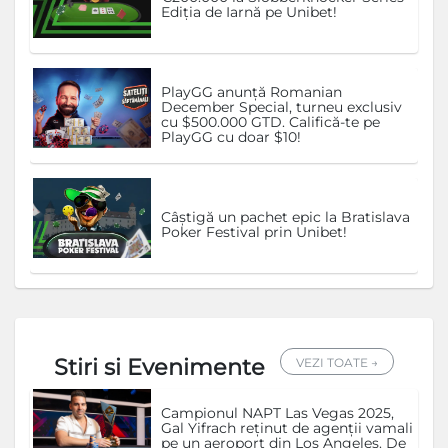
Ediția de Iarnă pe Unibet!
PlayGG anunță Romanian
December Special, turneu exclusiv
cu $500.000 GTD. Califică-te pe
PlayGG cu doar $10!
Câștigă un pachet epic la Bratislava
Poker Festival prin Unibet!
Stiri si Evenimente
VEZI TOATE →
Campionul NAPT Las Vegas 2025,
Gal Yifrach reținut de agenții vamali
pe un aeroport din Los Angeles. De