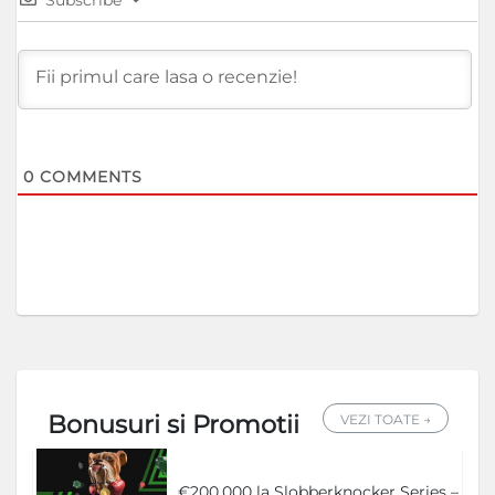
0
COMMENTS
Bonusuri si Promotii
VEZI TOATE →
€200.000 la Slobberknocker Series –