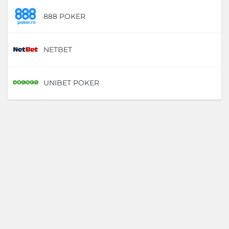
888 POKER
D
NETBET
D
UNIBET POKER
D