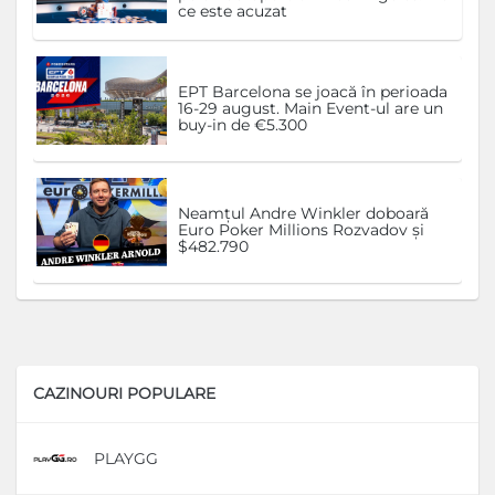
ce este acuzat
EPT Barcelona se joacă în perioada
16-29 august. Main Event-ul are un
buy-in de €5.300
Neamțul Andre Winkler doboară
Euro Poker Millions Rozvadov și
$482.790
CAZINOURI POPULARE
PLAYGG
D