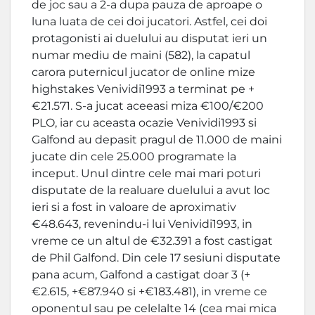
de joc sau a 2-a dupa pauza de aproape o
luna luata de cei doi jucatori. Astfel, cei doi
protagonisti ai duelului au disputat ieri un
numar mediu de maini (582), la capatul
carora puternicul jucator de online mize
highstakes Venividi1993 a terminat pe +
€21.571. S-a jucat aceeasi miza €100/€200
PLO, iar cu aceasta ocazie Venividi1993 si
Galfond au depasit pragul de 11.000 de maini
jucate din cele 25.000 programate la
inceput. Unul dintre cele mai mari poturi
disputate de la realuare duelului a avut loc
ieri si a fost in valoare de aproximativ
€48.643, revenindu-i lui Venividi1993, in
vreme ce un altul de €32.391 a fost castigat
de Phil Galfond. Din cele 17 sesiuni disputate
pana acum, Galfond a castigat doar 3 (+
€2.615, +€87.940 si +€183.481), in vreme ce
oponentul sau pe celelalte 14 (cea mai mica