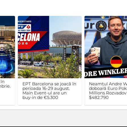
 în
EPT Barcelona se joacă în
Neamțul Andre W
brie.
perioada 16-29 august.
doboară Euro Pok
n
Main Event-ul are un
Millions Rozvadov 
buy-in de €5.300
$482.790