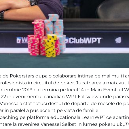
a de Pokerstars dupa o colaborare intinsa pe mai multi an
ofesionista in circuitul de poker. Jucatoarea a mai avut 
septembrie 2019 ea termina pe locul 14 in Main Event-ul 
cul 22 in evenimentul canadian WPT Fallsview unde parase
i, Vanessa a stat totusi destul de departe de mesele de pok
ar in paralel a pus accent pe viata de familie.
de coaching pe platforma educationala LearnWPT ce aparti
entare la revenirea Vanessei Selbst in lumea pokerului:
„Tr