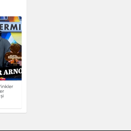
inkler
er
și