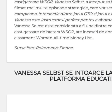
castigatoare WSOP, Vanessa Selbst, a inceput sa jo
filmat mai multe episoade strategice, care vor sco
campioana. Intersectia dintre jocul GTO si jocul exp
Vanessa este instructorul perfect pentru a aborda
Vanessa Selbst este considerata a fi una dintre ce
castigatoare de bratara WSOP, are incasari de apro
clasament Women All-time Money List.
Sursa foto: Pokernews France.
VANESSA SELBST SE INTOARCE LA
PLATFORMA EDUCAT