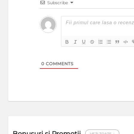
Subscribe
0
COMMENTS
Bonusuri si Promotii
VEZI TOATE →