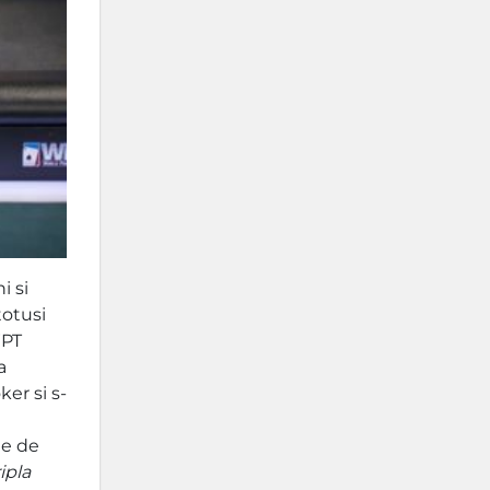
i si
totusi
WPT
a
er si s-
ne de
ipla