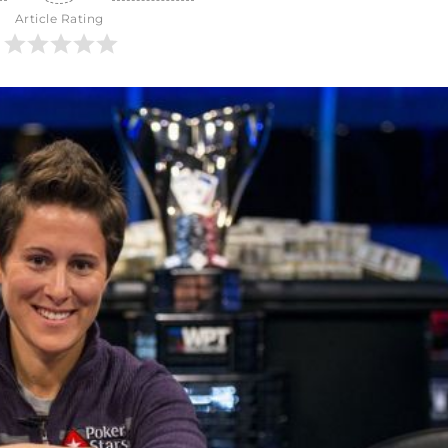
Article Rating