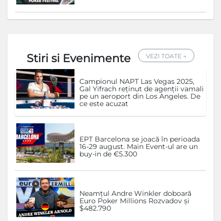
Stiri si Evenimente
VEZI TOATE →
Campionul NAPT Las Vegas 2025,
Gal Yifrach reținut de agenții vamali
pe un aeroport din Los Angeles. De
ce este acuzat
EPT Barcelona se joacă în perioada
16-29 august. Main Event-ul are un
buy-in de €5.300
Neamțul Andre Winkler doboară
Euro Poker Millions Rozvadov și
$482.790