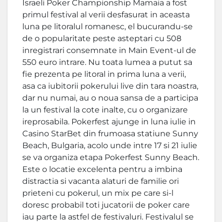
Israeli Poker Championship Mamaia a fost
primul festival al verii desfasurat in aceasta
luna pe litoralul romanesc, el bucurandu-se
de o popularitate peste asteptari cu 508
inregistrari consemnate in Main Event-ul de
550 euro intrare. Nu toata lumea a putut sa
fie prezenta pe litoral in prima luna a verii,
asa ca iubitorii pokerului live din tara noastra,
dar nu numai, au o noua sansa de a participa
la un festival la cote inalte, cu o organizare
ireprosabila. Pokerfest ajunge in luna iulie in
Casino StarBet din frumoasa statiune Sunny
Beach, Bulgaria, acolo unde intre 17 si 21 iulie
se va organiza etapa Pokerfest Sunny Beach.
Este o locatie excelenta pentru a imbina
distractia si vacanta alaturi de familie ori
prieteni cu pokerul, un mix pe care si-l
doresc probabil toti jucatorii de poker care
iau parte la astfel de festivaluri. Festivalul se