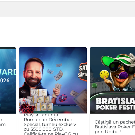
PlayGG anunță
an
Romanian December
Câștigă un pachet
ram
Special, turneu exclusiv
Bratislava Poker F
cu $500.000 GTD.
prin Unibet!
Califică-te pe PlayGG cu