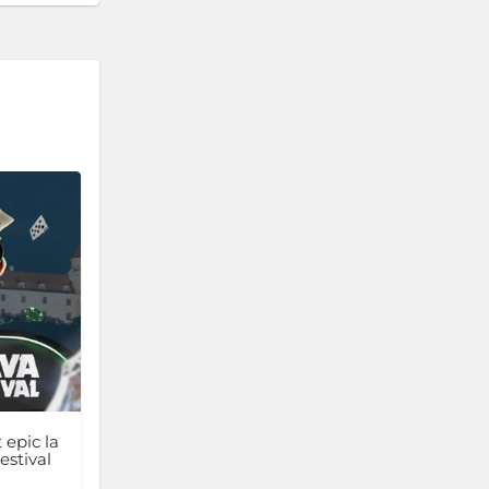
 epic la
estival