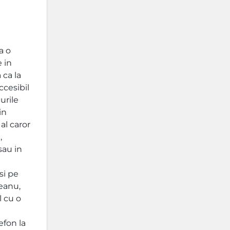
a o
e in
 ca la
ccesibil
urile
in
al caror
,
sau in
si pe
teanu,
l cu o
efon la