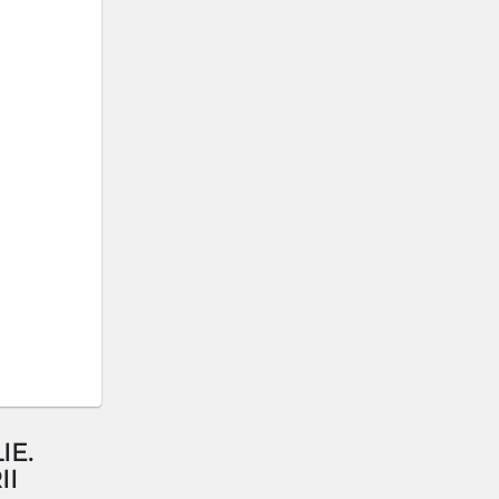
IE.
II