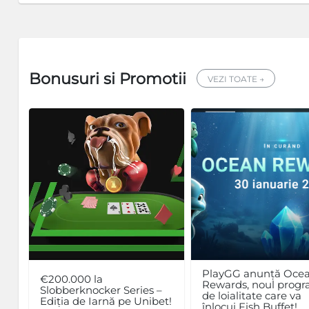
Bonusuri si Promotii
VEZI TOATE →
PlayGG anunță Oce
€200.000 la
Rewards, noul prog
Slobberknocker Series –
de loialitate care va
Ediția de Iarnă pe Unibet!
înlocui Fish Buffet!