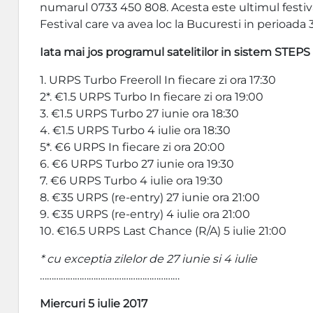
numarul 0733 450 808. Acesta este ultimul festi
Festival care va avea loc la Bucuresti in perioada 3
Iata mai jos programul satelitilor in sistem STEPS
1. URPS Turbo Freeroll In fiecare zi ora 17:30
2*. €1.5 URPS Turbo In fiecare zi ora 19:00
3. €1.5 URPS Turbo 27 iunie ora 18:30
4. €1.5 URPS Turbo 4 iulie ora 18:30
5*. €6 URPS In fiecare zi ora 20:00
6. €6 URPS Turbo 27 iunie ora 19:30
7. €6 URPS Turbo 4 iulie ora 19:30
8. €35 URPS (re-entry) 27 iunie ora 21:00
9. €35 URPS (re-entry) 4 iulie ora 21:00
10. €16.5 URPS Last Chance (R/A) 5 iulie 21:00
* cu exceptia zilelor de 27 iunie si 4 iulie
……………………………………………………
Miercuri 5 iulie 2017