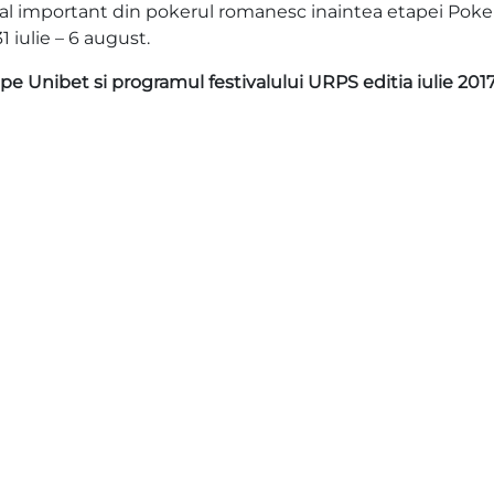
val important din pokerul romanesc inaintea etapei Poke
1 iulie – 6 august.
 pe Unibet si programul festivalului URPS editia iulie 2017