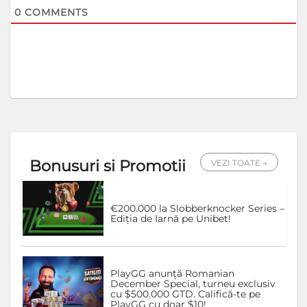
0
COMMENTS
Bonusuri si Promotii
VEZI TOATE →
€200.000 la Slobberknocker Series –
Ediția de Iarnă pe Unibet!
PlayGG anunță Romanian
December Special, turneu exclusiv
cu $500.000 GTD. Califică-te pe
PlayGG cu doar $10!