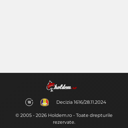
Decizia 1616/28.11.2024
© 2005 - 2026 Holdem.ro - Toate drepturile
rezervate.