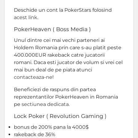
Deschide un cont la PokerStars folosind
acest link
.
PokerHeaven ( Boss Media )
Unul dintre cei mai vechi parteneri ai
Holdem Romania prin care s-au platit peste
400.000EUR rakeback catre jucatorii
romani. Daca esti jucator de volum si vrei cel
mai bun deal de pe piata atunci
contacteaza-ne
!
Beneficiezi de raspuns din partea
reprezentantilor PokerHeaven in Romania
pe
sectiunea dedicata
.
Lock Poker ( Revolution Gaming )
bonus de 200% pana la 4000$
rakeback de 36%