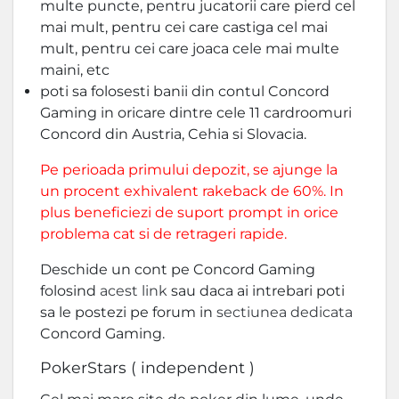
multe puncte, pentru jucatorii care pierd cel
mai mult, pentru cei care castiga cel mai
mult, pentru cei care joaca cele mai multe
maini, etc
poti sa folosesti banii din contul Concord
Gaming in oricare dintre cele 11 cardroomuri
Concord din Austria, Cehia si Slovacia.
Pe perioada primului depozit, se ajunge la
un procent exhivalent rakeback de 60%. In
plus beneficiezi de suport prompt in orice
problema cat si de retrageri rapide.
Deschide un cont pe Concord Gaming
folosind
acest link
sau daca ai intrebari poti
sa le postezi pe forum in
sectiunea dedicata
Concord Gaming.
PokerStars ( independent )