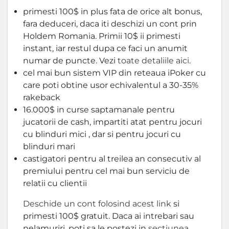
primesti 100$ in plus fata de orice alt bonus,
fara deduceri, daca iti deschizi un cont prin
Holdem Romania. Primii 10$ ii primesti
instant, iar restul dupa ce faci un anumit
numar de puncte. Vezi
toate detaliile aici
.
cel mai bun sistem VIP din reteaua iPoker cu
care poti obtine usor echivalentul a 30-35%
rakeback
16.000$ in curse saptamanale pentru
jucatorii de cash, impartiti atat pentru jocuri
cu blinduri mici , dar si pentru jocuri cu
blinduri mari
castigatori pentru al treilea an consecutiv al
premiului pentru cel mai bun serviciu de
relatii cu clientii
Deschide un cont folosind acest link
si
primesti 100$ gratuit. Daca ai intrebari sau
nelamuriri, poti sa le postezi in
sectiunea