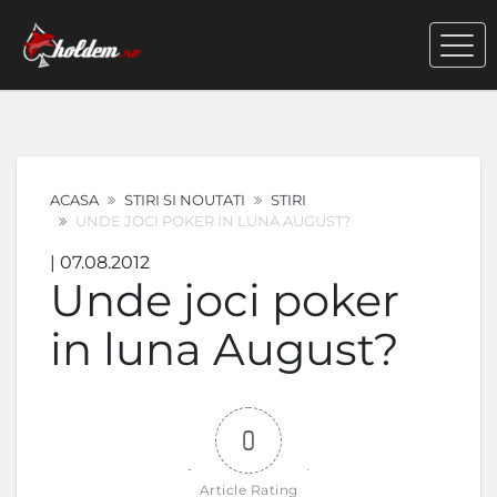
ACASA
STIRI SI NOUTATI
STIRI
UNDE JOCI POKER IN LUNA AUGUST?
| 07.08.2012
Unde joci poker
in luna August?
0
Article Rating