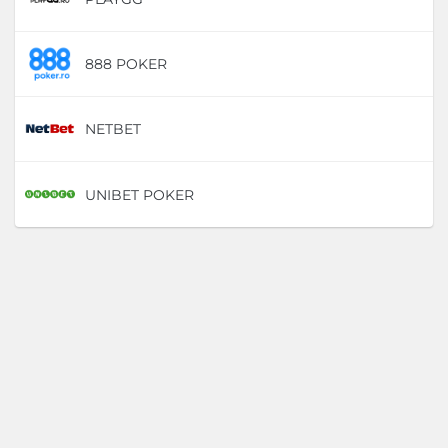
888 POKER
D
NETBET
D
UNIBET POKER
D