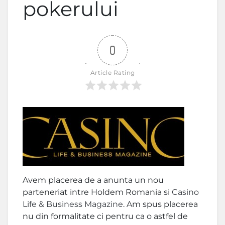
pokerului
0
Article Rating
Avem placerea de a anunta un nou
parteneriat intre Holdem Romania si
Casino
Life & Business Magazine
. Am spus placerea
nu din formalitate ci pentru ca o astfel de