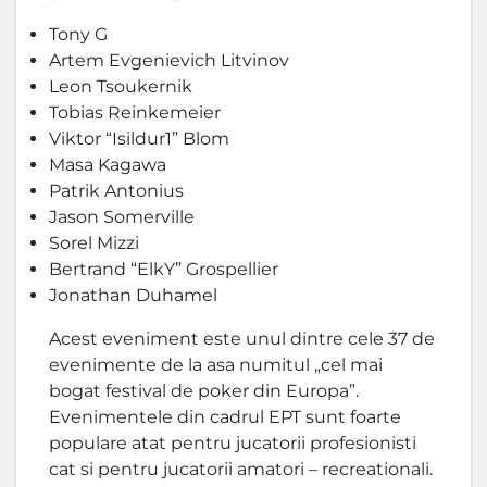
Tony G
Artem Evgenievich Litvinov
Leon Tsoukernik
Tobias Reinkemeier
Viktor “Isildur1” Blom
Masa Kagawa
Patrik Antonius
Jason Somerville
Sorel Mizzi
Bertrand “ElkY” Grospellier
Jonathan Duhamel
Acest eveniment este unul dintre cele 37 de
evenimente de la asa numitul „cel mai
bogat festival de poker din Europa”.
Evenimentele din cadrul EPT sunt foarte
populare atat pentru jucatorii profesionisti
cat si pentru jucatorii amatori – recreationali.