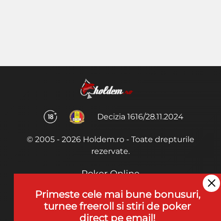
Decizia 1616/28.11.2024
© 2005 - 2026 Holdem.ro - Toate drepturile
rezervate.
Poker Online
Termeni si Conditii
Primeste cele mai bune bonusuri,
turnee freeroll si stiri de poker
Joaca Poker
direct pe email!