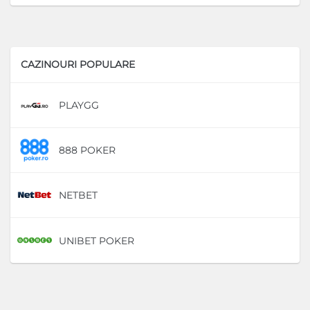
CAZINOURI POPULARE
PLAYGG
D
888 POKER
D
NETBET
D
UNIBET POKER
D