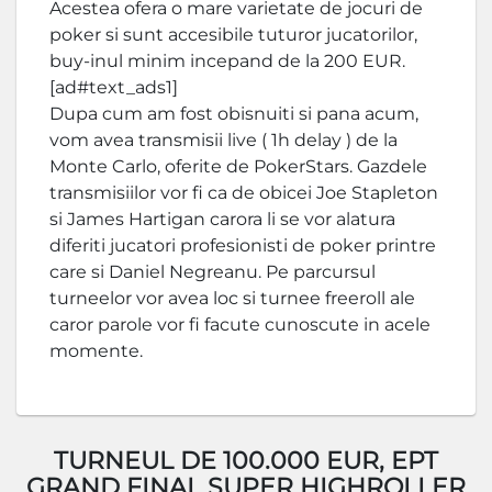
Acestea ofera o mare varietate de jocuri de
poker si sunt accesibile tuturor jucatorilor,
buy-inul minim incepand de la 200 EUR.
[ad#text_ads1]
Dupa cum am fost obisnuiti si pana acum,
vom avea transmisii live ( 1h delay ) de la
Monte Carlo, oferite de PokerStars. Gazdele
transmisiilor vor fi ca de obicei Joe Stapleton
si James Hartigan carora li se vor alatura
diferiti jucatori profesionisti de poker printre
care si Daniel Negreanu. Pe parcursul
turneelor vor avea loc si turnee freeroll ale
caror parole vor fi facute cunoscute in acele
momente.
TURNEUL DE 100.000 EUR, EPT
GRAND FINAL SUPER HIGHROLLER