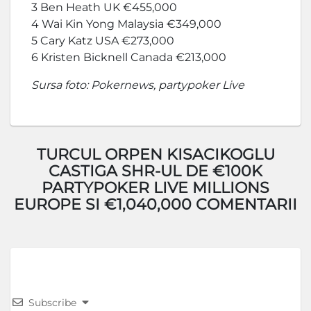
3 Ben Heath UK €455,000
4 Wai Kin Yong Malaysia €349,000
5 Cary Katz USA €273,000
6 Kristen Bicknell Canada €213,000
Sursa foto: Pokernews, partypoker Live
TURCUL ORPEN KISACIKOGLU
CASTIGA SHR-UL DE €100K
PARTYPOKER LIVE MILLIONS
EUROPE SI €1,040,000 COMENTARII
Subscribe