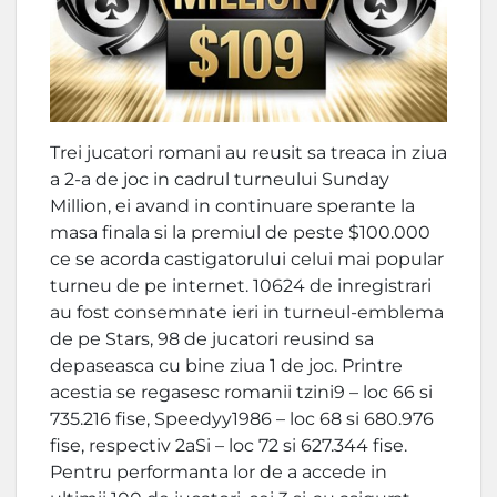
Trei jucatori romani au reusit sa treaca in ziua
a 2-a de joc in cadrul turneului Sunday
Million, ei avand in continuare sperante la
masa finala si la premiul de peste $100.000
ce se acorda castigatorului celui mai popular
turneu de pe internet. 10624 de inregistrari
au fost consemnate ieri in turneul-emblema
de pe Stars, 98 de jucatori reusind sa
depaseasca cu bine ziua 1 de joc. Printre
acestia se regasesc romanii tzini9 – loc 66 si
735.216 fise, Speedyy1986 – loc 68 si 680.976
fise, respectiv 2aSi – loc 72 si 627.344 fise.
Pentru performanta lor de a accede in