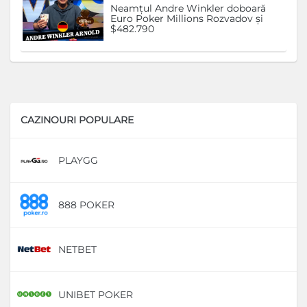
Neamțul Andre Winkler doboară
Euro Poker Millions Rozvadov și
$482.790
CAZINOURI POPULARE
PLAYGG
D
888 POKER
D
NETBET
D
UNIBET POKER
D