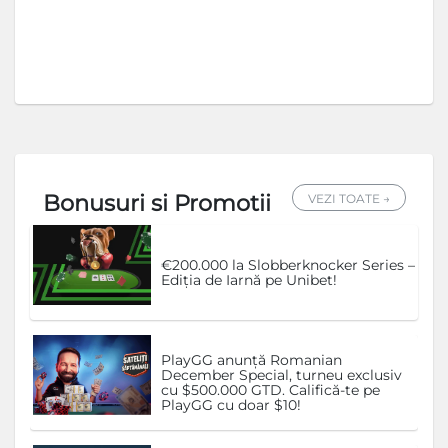
Bonusuri si Promotii
VEZI TOATE →
€200.000 la Slobberknocker Series –
Ediția de Iarnă pe Unibet!
PlayGG anunță Romanian
December Special, turneu exclusiv
cu $500.000 GTD. Califică-te pe
PlayGG cu doar $10!