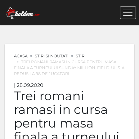
ACASA
STIRI SI NOUTATI
STIRI
TREI ROMANI RAMASI IN CURSA PENTRU MASA
FINALA A TURNEULUI SUNDAY MILLION. FIELD-UL S-A
REDUS LA 98 DE JUCATORI
| 28.09.2020
Trei romani
ramasi in cursa
pentru masa
finala a turneului