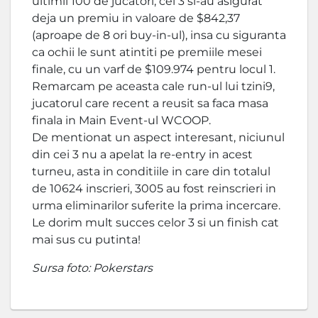
ultimii 100 de jucatori, cei 3 si-au asigurat
deja un premiu in valoare de $842,37
(aproape de 8 ori buy-in-ul), insa cu siguranta
ca ochii le sunt atintiti pe premiile mesei
finale, cu un varf de $109.974 pentru locul 1.
Remarcam pe aceasta cale run-ul lui tzini9,
jucatorul care recent a reusit sa faca masa
finala in Main Event-ul WCOOP.
De mentionat un aspect interesant, niciunul
din cei 3 nu a apelat la re-entry in acest
turneu, asta in conditiile in care din totalul
de 10624 inscrieri, 3005 au fost reinscrieri in
urma eliminarilor suferite la prima incercare.
Le dorim mult succes celor 3 si un finish cat
mai sus cu putinta!
Sursa foto: Pokerstars