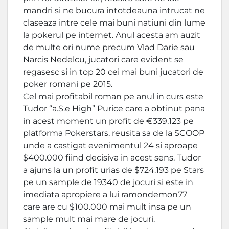
mandri si ne bucura intotdeauna intrucat ne
claseaza intre cele mai buni natiuni din lume
la pokerul pe internet. Anul acesta am auzit
de multe ori nume precum Vlad Darie sau
Narcis Nedelcu, jucatori care evident se
regasesc si in top 20 cei mai buni jucatori de
poker romani pe 2015.
Cel mai profitabil roman pe anul in curs este
Tudor “a.S.e High” Purice care a obtinut pana
in acest moment un profit de €339,123 pe
platforma Pokerstars, reusita sa de la SCOOP
unde a castigat evenimentul 24 si aproape
$400.000 fiind decisiva in acest sens. Tudor
a ajuns la un profit urias de $724.193 pe Stars
pe un sample de 19340 de jocuri si este in
imediata apropiere a lui ramondemon77
care are cu $100.000 mai mult insa pe un
sample mult mai mare de jocuri.