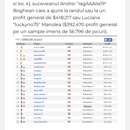
si loc 4), suceveanul Andrei “ragAAAila19″
Boghean care a ajuns la randul sau la un
profit general de $418.217 sau Luciana
“luckyno75″ Manolea ($392.470 profit general
pe un sample imens de 56.796 de jocuri).