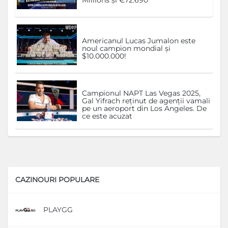
Millions și €72.690
Americanul Lucas Jumalon este
noul campion mondial și
$10.000.000!
Campionul NAPT Las Vegas 2025,
Gal Yifrach reținut de agenții vamali
pe un aeroport din Los Angeles. De
ce este acuzat
CAZINOURI POPULARE
PLAYGG
D