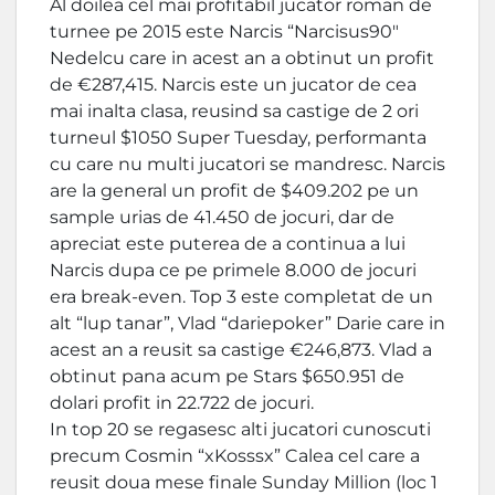
Al doilea cel mai profitabil jucator roman de
turnee pe 2015 este Narcis “Narcisus90″
Nedelcu care in acest an a obtinut un profit
de €287,415. Narcis este un jucator de cea
mai inalta clasa, reusind sa castige de 2 ori
turneul $1050 Super Tuesday, performanta
cu care nu multi jucatori se mandresc. Narcis
are la general un profit de $409.202 pe un
sample urias de 41.450 de jocuri, dar de
apreciat este puterea de a continua a lui
Narcis dupa ce pe primele 8.000 de jocuri
era break-even. Top 3 este completat de un
alt “lup tanar”, Vlad “dariepoker” Darie care in
acest an a reusit sa castige €246,873. Vlad a
obtinut pana acum pe Stars $650.951 de
dolari profit in 22.722 de jocuri.
In top 20 se regasesc alti jucatori cunoscuti
precum Cosmin “xKosssx” Calea cel care a
reusit doua mese finale Sunday Million (loc 1