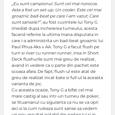
„Eu sunt campionul. Sunt cel mai norocos.
Asta a fost un set-up. Un cooler. Este cel mai
groaznic bad-beat pe care l-am vazut. Care
sunt sansele?”
, au fost cuvintele lui Tony G
imediat dupa incheierea turneului, acesta
facand referire la ultima mana disputata in
care i-a administrita un bad-beat groaznic lui
Paul Phua Aks v AA. Tony G a facut flush pe
turn si river cu runner-runner, insa in Short
Deck flushurile sunt mai greu de realizat,
avand in vedere ca o parte din pachet este
scoasa afara. De fapt, flush-ul este atat de
greu de realizat incat bate si full-ul la aceasta
varianta de joc.
Cu aceasta ocazie, Tony G a bifat cel mai
mare castig al sau intr-un turneu de poker,
iar lituanianul cu siguranta ca nu se va opri
aici si la cum ruleaza sunt sanse sa vedem
un nou rezultat notabil din partea lui si in