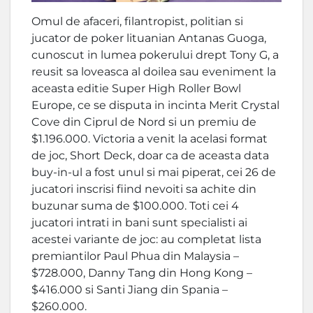
Omul de afaceri, filantropist, politian si
jucator de poker lituanian Antanas Guoga,
cunoscut in lumea pokerului drept Tony G, a
reusit sa loveasca al doilea sau eveniment la
aceasta editie Super High Roller Bowl
Europe, ce se disputa in incinta Merit Crystal
Cove din Ciprul de Nord si un premiu de
$1.196.000. Victoria a venit la acelasi format
de joc, Short Deck, doar ca de aceasta data
buy-in-ul a fost unul si mai piperat, cei 26 de
jucatori inscrisi fiind nevoiti sa achite din
buzunar suma de $100.000. Toti cei 4
jucatori intrati in bani sunt specialisti ai
acestei variante de joc: au completat lista
premiantilor Paul Phua din Malaysia –
$728.000, Danny Tang din Hong Kong –
$416.000 si Santi Jiang din Spania –
$260.000.