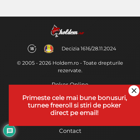
Decizia 1616/28.11.2024
© 2005 - 2026 Holdem.ro - Toate drepturile
rezervate.
Poker Online
Termeni si Conditii
Primeste cele mai bune bonusuri,
turnee freeroll si stiri de poker
Joaca Poker
direct pe email!
De ce noi?
Contact