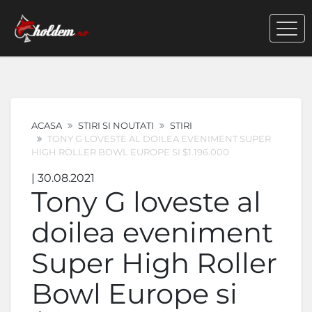
ACASA
STIRI SI NOUTATI
STIRI
TONY G LOVESTE AL DOILEA EVENIMENT SUPER
HIGH ROLLER BOWL EUROPE SI $1.196.000
| 30.08.2021
Tony G loveste al
doilea eveniment
Super High Roller
Bowl Europe si