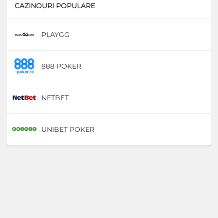
CAZINOURI POPULARE
PLAYGG
D
888 POKER
D
NETBET
D
UNIBET POKER
D