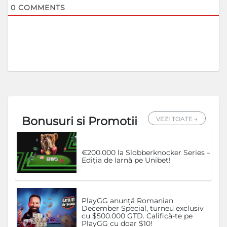
0
COMMENTS
Bonusuri si Promotii
VEZI TOATE →
€200.000 la Slobberknocker Series –
Ediția de Iarnă pe Unibet!
PlayGG anunță Romanian
December Special, turneu exclusiv
cu $500.000 GTD. Califică-te pe
PlayGG cu doar $10!