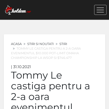
ACASA
STIRI SI NOUTATI
STIRI
TOMMY LE CASTIGA PENTRU A 2-A OARA
EVENIMENTUL $10.000 POT-LIMIT OMAHA
CHAMPIONSHIP LA WSOP SI $746.477
| 31.10.2021
Tommy Le
castiga pentru a
2-a oara
evenimentul