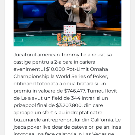
Jucatorul american Tommy Le a reusit sa
castige pentru a 2-a oara in cariera
evenimentul $10.000 Pot-Limit Omaha
Championship la World Series of Poker,
obtinand totodata a doua bratara si un
premiu in valoare de $746.477. Turneul lovit
de Le a avut un field de 344 intrari si un
prizepool final de $3.207.800, din care
aproape un sfert s-au indreptat catre
buzunarele antreprenorului din California. Le
joaca poker live doar de cateva ori pe an, insa
intotdeauna face calatoria in Las Vegas pe