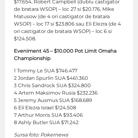
$17.654, Robert Campbell (dublu castigator
de bratara WSOP) – loc 27 si $20.176, Mike
Matusow (de 4 ori castigator de bratara
WSOP) – loc 17 si $23.806 sau Eli Elezra (de 4
ori castigator de bratara WSOP) – loc 6 si
$124.508.
Eveniment 45 – $10.000 Pot Limit Omaha
Championship
1 Tommy Le SUA $746.477
2 Jordan Spurlin SUA $461.360
3 Chris Sandrock SUA $324.800
4 Artem Maksimov Rusia $232.236
5 Jeremy Ausmus SUA $168.689
6 Eli Elezra Israel $124.508
7 Arthur Morris SUA $93.406
8 Ashly Butler SUA $71.242
Sursa foto: Pokernews