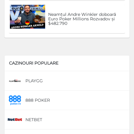
Neamțul Andre Winkler doboară
Euro Poker Millions Rozvadov și
$482.790
CAZINOURI POPULARE
PLAYGG
D
888 POKER
D
NETBET
D