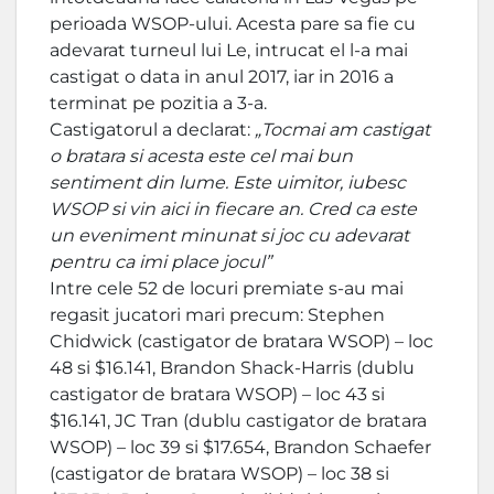
perioada WSOP-ului. Acesta pare sa fie cu
adevarat turneul lui Le, intrucat el l-a mai
castigat o data in anul 2017, iar in 2016 a
terminat pe pozitia a 3-a.
Castigatorul a declarat:
„Tocmai am castigat
o bratara si acesta este cel mai bun
sentiment din lume. Este uimitor, iubesc
WSOP si vin aici in fiecare an. Cred ca este
un eveniment minunat si joc cu adevarat
pentru ca imi place jocul”
Intre cele 52 de locuri premiate s-au mai
regasit jucatori mari precum: Stephen
Chidwick (castigator de bratara WSOP) – loc
48 si $16.141, Brandon Shack-Harris (dublu
castigator de bratara WSOP) – loc 43 si
$16.141, JC Tran (dublu castigator de bratara
WSOP) – loc 39 si $17.654, Brandon Schaefer
(castigator de bratara WSOP) – loc 38 si