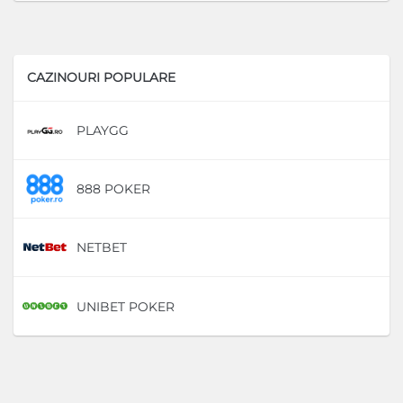
CAZINOURI POPULARE
PLAYGG
D
888 POKER
D
NETBET
D
UNIBET POKER
D