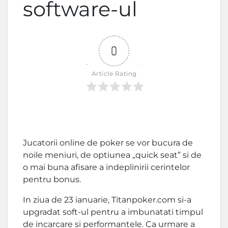
software-ul
0
Article Rating
Jucatorii online de poker se vor bucura de
noile meniuri, de optiunea „quick seat” si de
o mai buna afisare a indeplinirii cerintelor
pentru bonus.
In ziua de 23 ianuarie, Titanpoker.com si-a
upgradat soft-ul pentru a imbunatati timpul
de incarcare si performantele. Ca urmare a