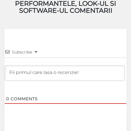
PERFORMANTELE, LOOK-UL SI
SOFTWARE-UL COMENTARII
Subscribe
0
COMMENTS