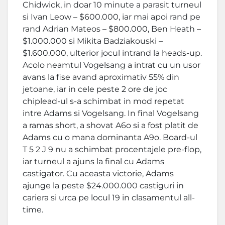
Chidwick, in doar 10 minute a parasit turneul
si Ivan Leow – $600.000, iar mai apoi rand pe
rand Adrian Mateos – $800.000, Ben Heath –
$1.000.000 si Mikita Badziakouski –
$1.600.000, ulterior jocul intrand la heads-up.
Acolo neamtul Vogelsang a intrat cu un usor
avans la fise avand aproximativ 55% din
jetoane, iar in cele peste 2 ore de joc
chiplead-ul s-a schimbat in mod repetat
intre Adams si Vogelsang. In final Vogelsang
a ramas short, a shovat A6o si a fost platit de
Adams cu o mana dominanta A9o. Board-ul
T 5 2 J 9 nu a schimbat procentajele pre-flop,
iar turneul a ajuns la final cu Adams
castigator. Cu aceasta victorie, Adams
ajunge la peste $24.000.000 castiguri in
cariera si urca pe locul 19 in clasamentul all-
time.