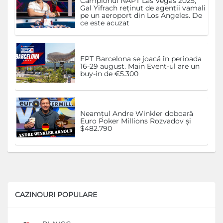
Campionul NAPT Las Vegas 2025,
Gal Yifrach reținut de agenții vamali
pe un aeroport din Los Angeles. De
ce este acuzat
EPT Barcelona se joacă în perioada
16-29 august. Main Event-ul are un
buy-in de €5.300
Neamțul Andre Winkler doboară
Euro Poker Millions Rozvadov și
$482.790
CAZINOURI POPULARE