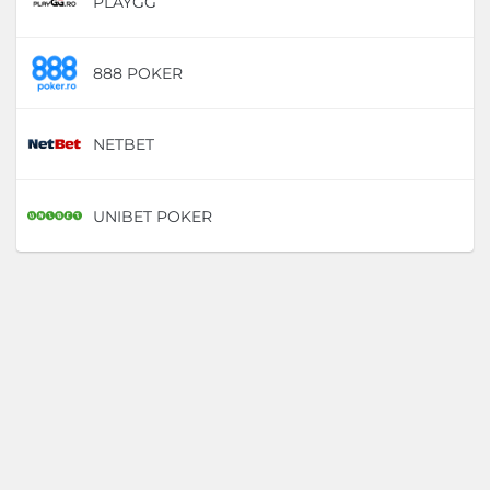
PLAYGG
D
888 POKER
D
NETBET
D
UNIBET POKER
D