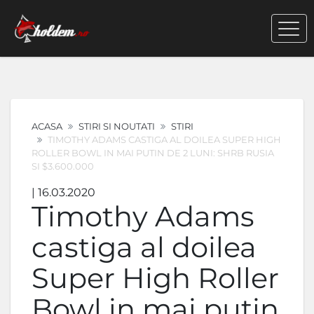
ACASA
STIRI SI NOUTATI
STIRI
TIMOTHY ADAMS CASTIGA AL DOILEA SUPER HIGH
ROLLER BOWL IN MAI PUTIN DE 2 LUNI: SHRB RUSIA
SI $3.600.000
| 16.03.2020
Timothy Adams
castiga al doilea
Super High Roller
Bowl in mai putin