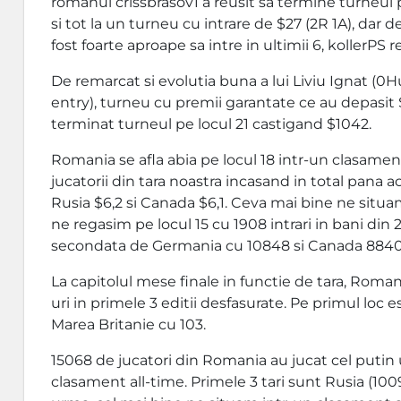
romanul crissbrasov1 a reusit sa termine turneul
si tot la un turneu cu intrare de $27 (2R 1A), dar
fost foarte aproape sa intre in ultimii 6, kollerPS 
De remarcat si evolutia buna a lui Liviu Ignat (
entry), turneu cu premii garantate ce au depasit
terminat turneul pe locul 21 castigand $1042.
Romania se afla abia pe locul 18 intr-un clasament
jucatorii din tara noastra incasand in total pana 
Rusia $6,2 si Canada $6,1. Ceva mai bine ne situ
ne regasim pe locul 15 cu 1908 intrari in bani din
secondata de Germania cu 10848 si Canada 8840
La capitolul mese finale in functie de tara, Romani
uri in primele 3 editii desfasurate. Pe primul loc
Marea Britanie cu 103.
15068 de jucatori din Romania au jucat cel putin
clasament all-time. Primele 3 tari sunt Rusia (100