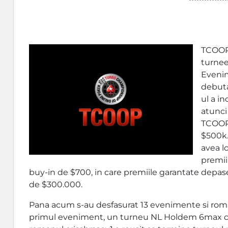
TCOOP 
turnee
Evenim
debuta
ul a i
atunci
TCOOP 
$500k.
avea l
premii
buy-in de $700, in care premiile garantate depasesc
de $300.000.
Pana acum s-au desfasurat 13 evenimente si romani
primul eveniment, un turneu NL Holdem 6max cu i