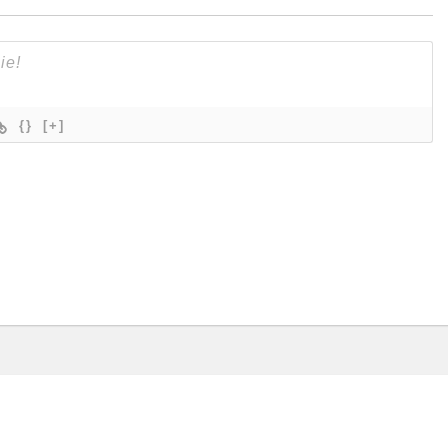
{}
[+]