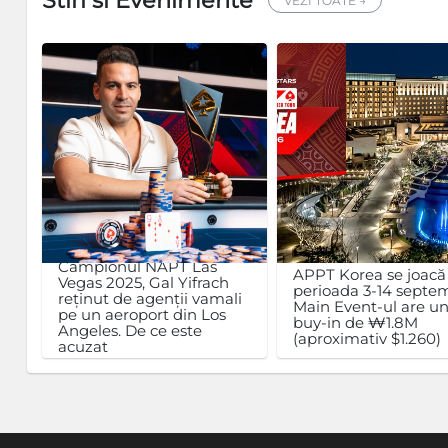
VEZI TOATE →
Campionul NAPT Las
APPT Korea se joacă
Vegas 2025, Gal Yifrach
perioada 3-14 septem
reținut de agenții vamali
Main Event-ul are u
pe un aeroport din Los
buy-in de ₩1.8M
Angeles. De ce este
(aproximativ $1.260)
acuzat