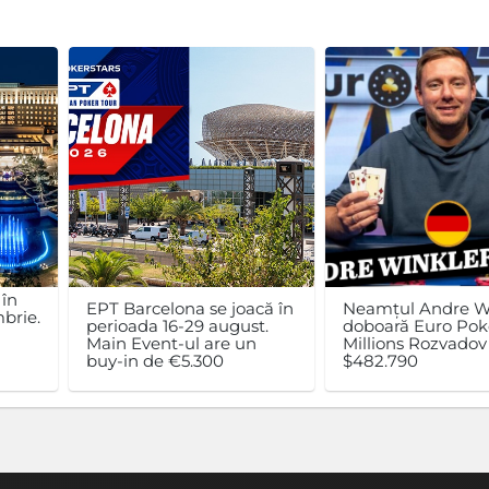
 în
EPT Barcelona se joacă în
Neamțul Andre W
brie.
perioada 16-29 august.
doboară Euro Pok
n
Main Event-ul are un
Millions Rozvadov 
buy-in de €5.300
$482.790