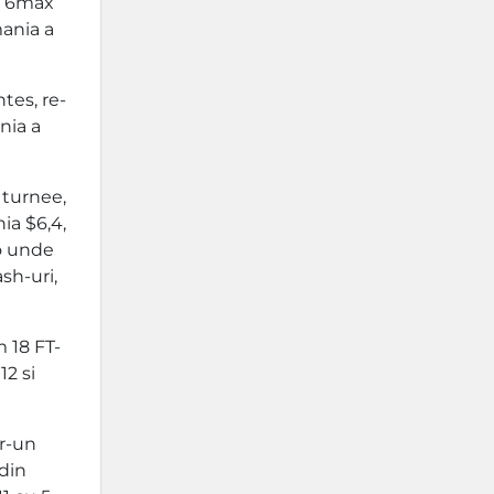
un 6max
mania a
tes, re-
nia a
 turnee,
ia $6,4,
lo unde
sh-uri,
m 18 FT-
12 si
tr-un
 din