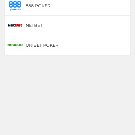
888 POKER
D
NETBET
D
UNIBET POKER
D