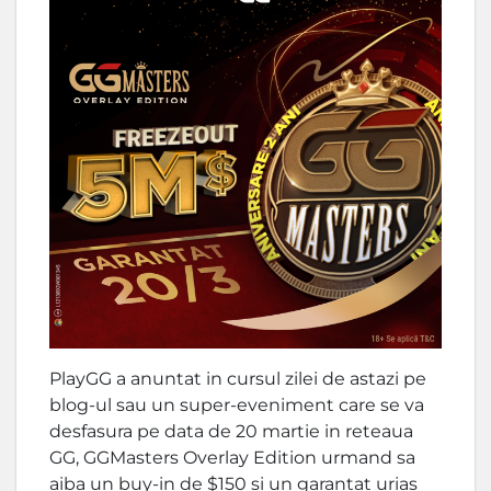
PlayGG a anuntat in cursul zilei de astazi pe
blog-ul sau un super-eveniment care se va
desfasura pe data de 20 martie in reteaua
GG, GGMasters Overlay Edition urmand sa
aiba un buy-in de $150 si un garantat urias