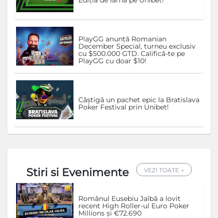
PlayGG anunță Romanian
December Special, turneu exclusiv
cu $500.000 GTD. Califică-te pe
PlayGG cu doar $10!
Câștigă un pachet epic la Bratislava
Poker Festival prin Unibet!
Stiri si Evenimente
VEZI TOATE →
Românul Eusebiu Jalbă a lovit
recent High Roller-ul Euro Poker
Millions și €72.690