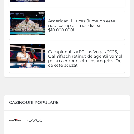
Americanul Lucas Jumalon este
noul campion mondial și
$10.000.000!
Campionul NAPT Las Vegas 2025,
Gal Yifrach reținut de agenții vamali
pe un aeroport din Los Angeles. De
ce este acuzat
CAZINOURI POPULARE
PLAYGG
D