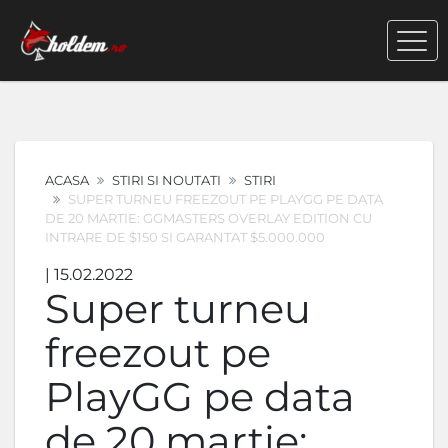
ACASA
STIRI SI NOUTATI
STIRI
SUPER TURNEU FREEZOUT PE PLAYGG PE DATA
DE 20 MARTIE: GGMASTERS OVERLAY EDITION CU
INTRARE DE $150 SI GARANTAT $5.000.000
| 15.02.2022
Super turneu
freezout pe
PlayGG pe data
de 20 martie: