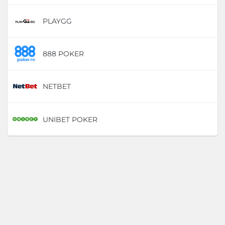
PLAYGG
D
888 POKER
D
NETBET
D
UNIBET POKER
D