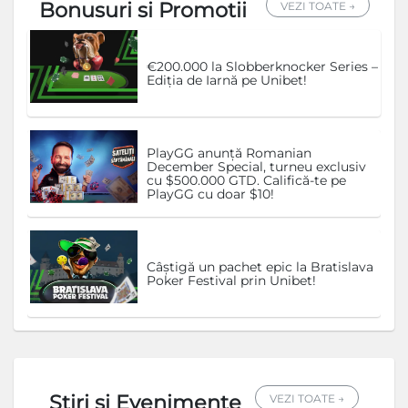
Bonusuri si Promotii
VEZI TOATE →
€200.000 la Slobberknocker Series –
Ediția de Iarnă pe Unibet!
PlayGG anunță Romanian
December Special, turneu exclusiv
cu $500.000 GTD. Califică-te pe
PlayGG cu doar $10!
Câștigă un pachet epic la Bratislava
Poker Festival prin Unibet!
Stiri si Evenimente
VEZI TOATE →