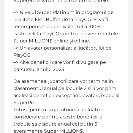
SuperPro si va beneficia de urmatoarele:
–> Nivelul Super Platinum în programul de
loialitate Fish Buffet de la PlayGG. El va fi
recompensat cu echivalentul a 100%
cashback la PlayGG și în toate evenimentele
Super MILLION$ online și offline.
–> Un avatar personalizat al jucătorului pe
PlayGG
–> Alte beneficii care vor fi divulgate pe
parcursul anului 2023
De asemenea, jucatorii care vor termina in
clasamentul anual pe locurile 2 si 3 vor primi
aceleasi beneficii, exceptand avatarul special
SuperPro.
Totusi, pentru ca jucatorii sa fie luati in
considerare pentru aceste beneficii, ei
trebuie sa dispute anual cel putin 5
evenimente Super MILLION$.