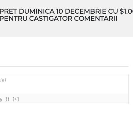
PRET DUMINICA 10 DECEMBRIE CU $1.0
+ PENTRU CASTIGATOR COMENTARII
{}
[+]