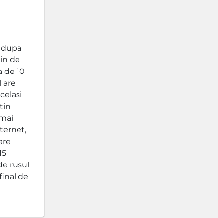
i dupa
in de
a de 10
 are
acelasi
tin
 mai
nternet,
care
15
de rusul
final de