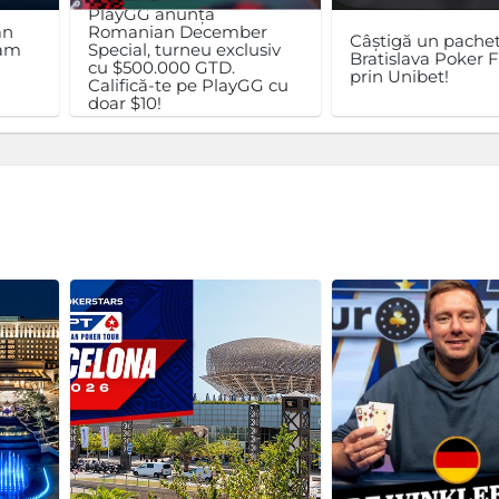
PlayGG anunță
an
Romanian December
Câștigă un pachet
ram
Special, turneu exclusiv
Bratislava Poker F
cu $500.000 GTD.
prin Unibet!
Califică-te pe PlayGG cu
doar $10!