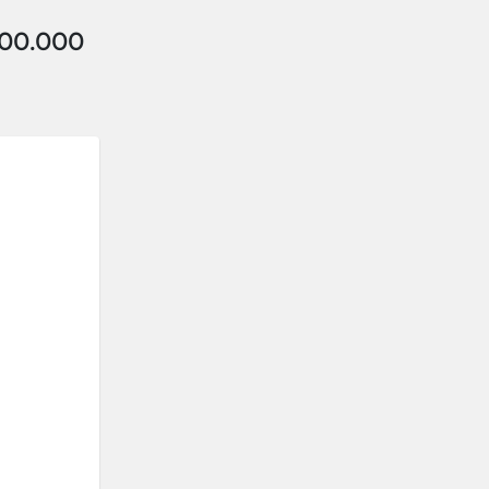
00.000