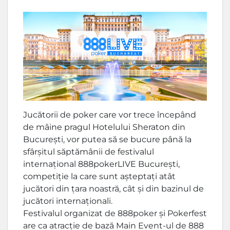
Jucătorii de poker care vor trece începând
de mâine pragul Hotelului Sheraton din
București, vor putea să se bucure până la
sfârșitul săptămânii de festivalul
internațional 888pokerLIVE București,
competiție la care sunt așteptați atât
jucători din țara noastră, cât și din bazinul de
jucători internaționali.
Festivalul organizat de 888poker și Pokerfest
are ca atracție de bază Main Event-ul de 888