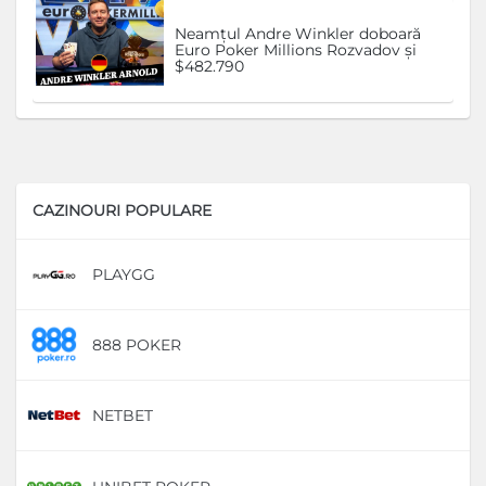
Neamțul Andre Winkler doboară
Euro Poker Millions Rozvadov și
$482.790
CAZINOURI POPULARE
PLAYGG
D
888 POKER
D
NETBET
D