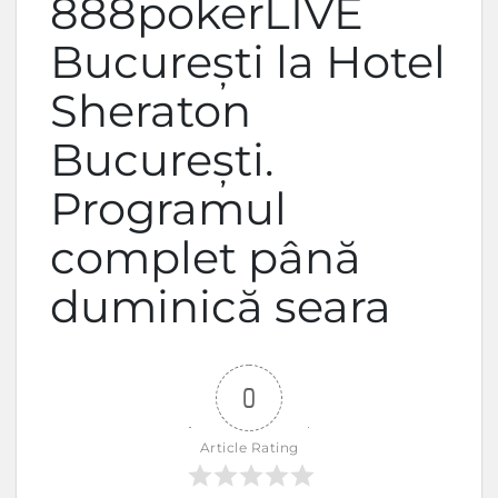
888pokerLIVE
București la Hotel
Sheraton
București.
Programul
complet până
duminică seara
0
Article Rating