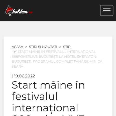
ACASA
STIRI SI NOUTATI
STIRI
START MÂINE ÎN FESTIVALUL INTERNAȚIONAL
888POKERLIVE BUCUREȘTI LA HOTEL SHERATON
BUCUREȘTI. PROGRAMUL COMPLET PÂNĂ DUMINICĂ
SEARA
| 19.06.2022
Start mâine în
festivalul
internațional