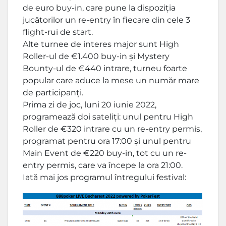
de euro buy-in, care pune la dispoziția
jucătorilor un re-entry în fiecare din cele 3
flight-rui de start.
Alte turnee de interes major sunt High
Roller-ul de €1.400 buy-in și Mystery
Bounty-ul de €440 intrare, turneu foarte
popular care aduce la mese un număr mare
de participanți.
Prima zi de joc, luni 20 iunie 2022,
programează doi sateliți: unul pentru High
Roller de €320 intrare cu un re-entry permis,
programat pentru ora 17:00 și unul pentru
Main Event de €220 buy-in, tot cu un re-
entry permis, care va începe la ora 21:00.
Iată mai jos programul întregului festival: