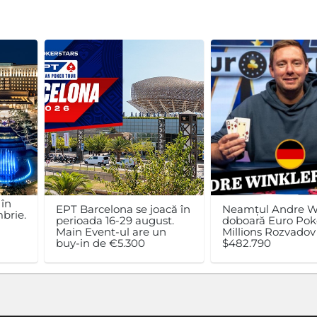
 în
EPT Barcelona se joacă în
Neamțul Andre W
brie.
perioada 16-29 august.
doboară Euro Pok
n
Main Event-ul are un
Millions Rozvadov 
buy-in de €5.300
$482.790