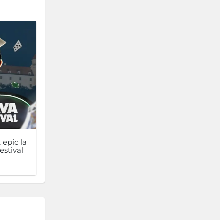
 epic la
estival