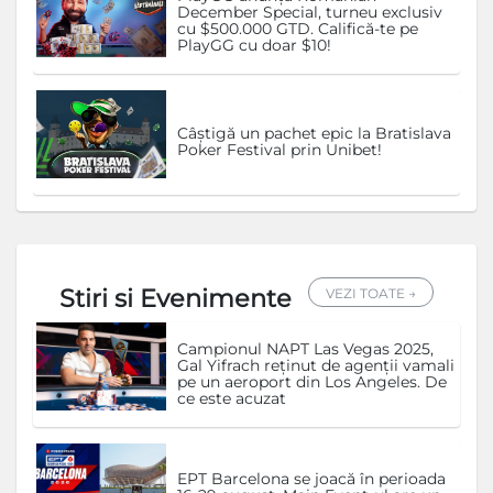
December Special, turneu exclusiv
cu $500.000 GTD. Califică-te pe
PlayGG cu doar $10!
Câștigă un pachet epic la Bratislava
Poker Festival prin Unibet!
Stiri si Evenimente
VEZI TOATE →
Campionul NAPT Las Vegas 2025,
Gal Yifrach reținut de agenții vamali
pe un aeroport din Los Angeles. De
ce este acuzat
EPT Barcelona se joacă în perioada