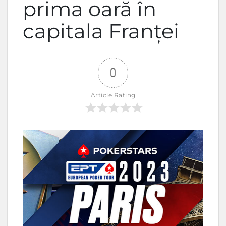
prima oară în
capitala Franței
0
Article Rating