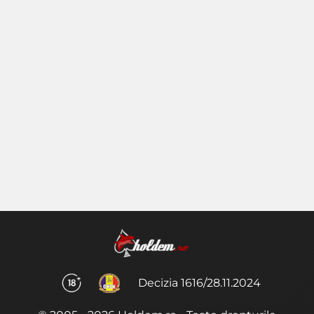
Decizia 1616/28.11.2024