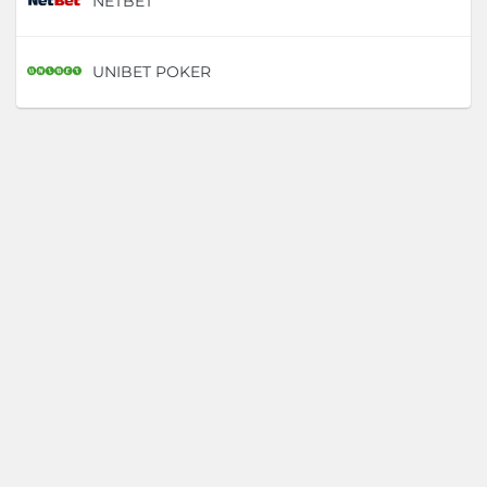
NETBET
D
UNIBET POKER
D