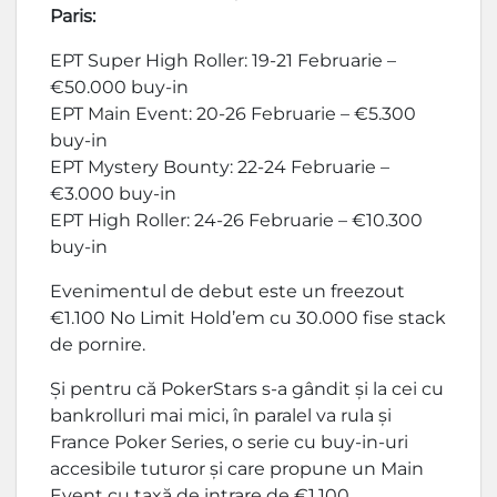
Paris:
EPT Super High Roller: 19-21 Februarie –
€50.000 buy-in
EPT Main Event: 20-26 Februarie – €5.300
buy-in
EPT Mystery Bounty: 22-24 Februarie –
€3.000 buy-in
EPT High Roller: 24-26 Februarie – €10.300
buy-in
Evenimentul de debut este un freezout
€1.100 No Limit Hold’em cu 30.000 fise stack
de pornire.
Și pentru că PokerStars s-a gândit și la cei cu
bankrolluri mai mici, în paralel va rula și
France Poker Series, o serie cu buy-in-uri
accesibile tuturor și care propune un Main
Event cu taxă de intrare de €1.100.