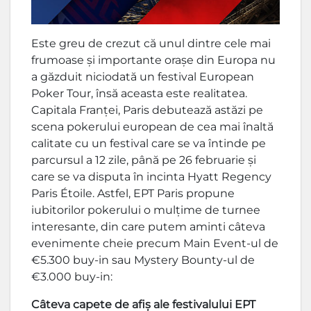
Este greu de crezut că unul dintre cele mai
frumoase și importante orașe din Europa nu
a găzduit niciodată un festival European
Poker Tour, însă aceasta este realitatea.
Capitala Franței, Paris debutează astăzi pe
scena pokerului european de cea mai înaltă
calitate cu un festival care se va întinde pe
parcursul a 12 zile, până pe 26 februarie și
care se va disputa în incinta Hyatt Regency
Paris Étoile. Astfel, EPT Paris propune
iubitorilor pokerului o mulțime de turnee
interesante, din care putem aminti câteva
evenimente cheie precum Main Event-ul de
€5.300 buy-in sau Mystery Bounty-ul de
€3.000 buy-in:
Câteva capete de afiș ale festivalului EPT