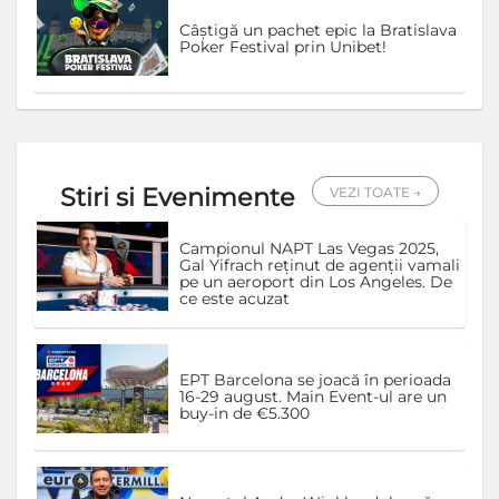
Câștigă un pachet epic la Bratislava
Poker Festival prin Unibet!
Stiri si Evenimente
VEZI TOATE →
Campionul NAPT Las Vegas 2025,
Gal Yifrach reținut de agenții vamali
pe un aeroport din Los Angeles. De
ce este acuzat
EPT Barcelona se joacă în perioada
16-29 august. Main Event-ul are un
buy-in de €5.300