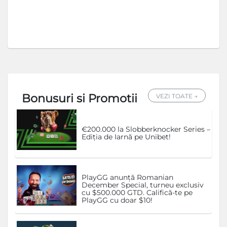
Bonusuri si Promotii
VEZI TOATE →
€200.000 la Slobberknocker Series –
Ediția de Iarnă pe Unibet!
PlayGG anunță Romanian
December Special, turneu exclusiv
cu $500.000 GTD. Califică-te pe
PlayGG cu doar $10!