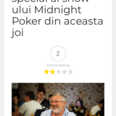
ului Midnight
Poker din aceasta
joi
2
Article Rating