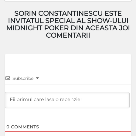
SORIN CONSTANTINESCU ESTE
INVITATUL SPECIAL AL SHOW-ULUI
MIDNIGHT POKER DIN ACEASTA JOI
COMENTARII
Subscribe
0
COMMENTS