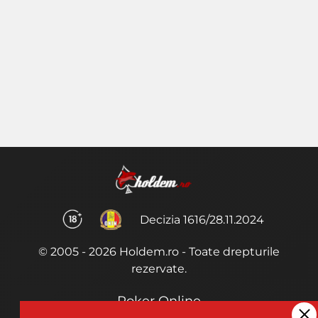
Decizia 1616/28.11.2024
© 2005 - 2026 Holdem.ro - Toate drepturile
rezervate.
Poker Online