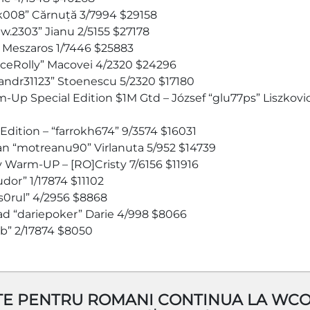
k008” Cărnuţă 3/7994 $29158
.2303” Jianu 2/5155 $27178
Meszaros 1/7446 $25883
ceRolly” Macovei 4/2320 $24296
ndr31123” Stoenescu 5/2320 $17180
 Special Edition $1M Gtd – József “glu77ps” Liszkovi
dition – “farrokh674” 9/3574 $16031
 “motreanu90” Virlanuta 5/952 $14739
Warm-UP – [RO]Cristy 7/6156 $11916
dor” 1/17874 $11102
0rul” 4/2956 $8868
d “dariepoker” Darie 4/998 $8066
b” 2/17874 $8050
TE PENTRU ROMANI CONTINUA LA WCO