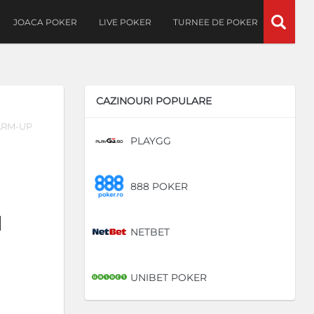
JOACA POKER
LIVE POKER
TURNEE DE POKER
CAZINOURI POPULARE
ARM-UP
PLAYGG
DE
i
888 POKER
DE
u
NETBET
DE
i
UNIBET POKER
DE