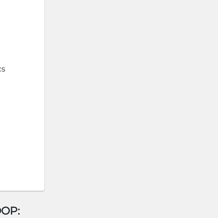
cs
OP: