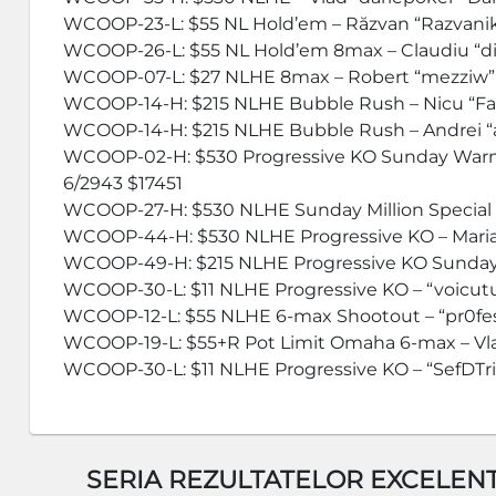
WCOOP-23-L: $55 NL Hold’em – Răzvan “Razvani
WCOOP-26-L: $55 NL Hold’em 8max – Claudiu “diw
WCOOP-07-L: $27 NLHE 8max – Robert “mezziw” 
WCOOP-14-H: $215 NLHE Bubble Rush – Nicu “Fa
WCOOP-14-H: $215 NLHE Bubble Rush – Andrei “a
WCOOP-02-H: $530 Progressive KO Sunday Warm-Up
6/2943 $17451
WCOOP-27-H: $530 NLHE Sunday Million Special E
WCOOP-44-H: $530 NLHE Progressive KO – Marian
WCOOP-49-H: $215 NLHE Progressive KO Sunday 
WCOOP-30-L: $11 NLHE Progressive KO – “voicutu
WCOOP-12-L: $55 NLHE 6-max Shootout – “pr0fes
WCOOP-19-L: $55+R Pot Limit Omaha 6-max – Vla
WCOOP-30-L: $11 NLHE Progressive KO – “SefDTri
SERIA REZULTATELOR EXCELEN