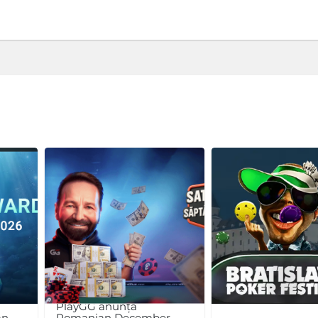
PlayGG anunță
an
Romanian December