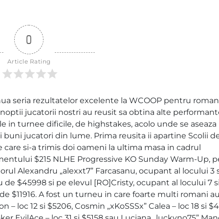
0
Article Rating
ua seria rezultatelor excelente la WCOOP pentru romani,
 noptii jucatorii nostri au reusit sa obtina alte performan
le in turnee dificile, de highstakes, acolo unde se aseaza
i buni jucatori din lume. Prima reusita ii apartine Scolii 
e care si-a trimis doi oameni la ultima masa in cadrul
mentului $215 NLHE Progressive KO Sunday Warm-Up, p
orul Alexandru „alexxt7” Farcasanu, ocupant al locului 3 
 de $45998 si pe elevul [RO]Cristy, ocupant al locului 7 s
 de $11916. A fost un turneu in care foarte multi romani au
on – loc 12 si $5206, Cosmin „xKoSSSx” Calea – loc 18 si $4
oker EvilAce – loc 31 si $5158 sau Luciana „luckyno75” Man