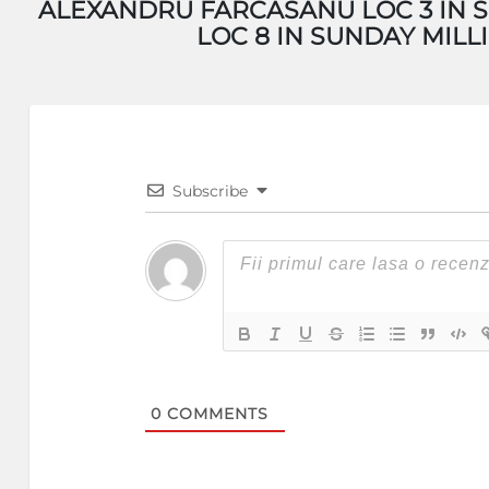
ALEXANDRU FARCASANU LOC 3 IN 
LOC 8 IN SUNDAY MILL
Subscribe
0
COMMENTS