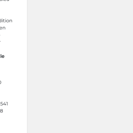
ition
Ben
–
r
ile
0
2541
98