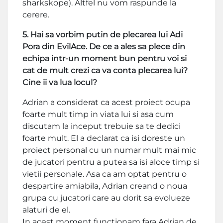
sharkskope). Altfel nu vom raspunde la
cerere.
5. Hai sa vorbim putin de plecarea lui Adi
Pora din EvilAce. De ce a ales sa plece din
echipa intr-un moment bun pentru voi si
cat de mult crezi ca va conta plecarea lui?
Cine ii va lua locul?
Adrian a considerat ca acest proiect ocupa
foarte mult timp in viata lui si asa cum
discutam la inceput trebuie sa te dedici
foarte mult. El a declarat ca isi doreste un
proiect personal cu un numar mult mai mic
de jucatori pentru a putea sa isi aloce timp si
vietii personale. Asa ca am optat pentru o
despartire amiabila, Adrian creand o noua
grupa cu jucatori care au dorit sa evolueze
alaturi de el.
In acest moment functionam fara Adrian de