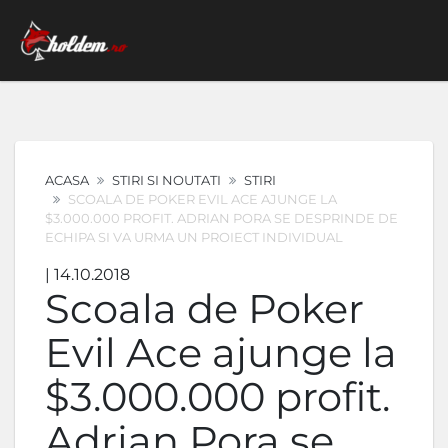
ACASA
STIRI SI NOUTATI
STIRI
SCOALA DE POKER EVIL ACE AJUNGE LA
$3.000.000 PROFIT. ADRIAN PORA SE DESPRINDE DE
ECHIPA SI VA URMA UN PROIECT INDIVIDUAL
| 14.10.2018
Scoala de Poker
Evil Ace ajunge la
$3.000.000 profit.
Adrian Pora se