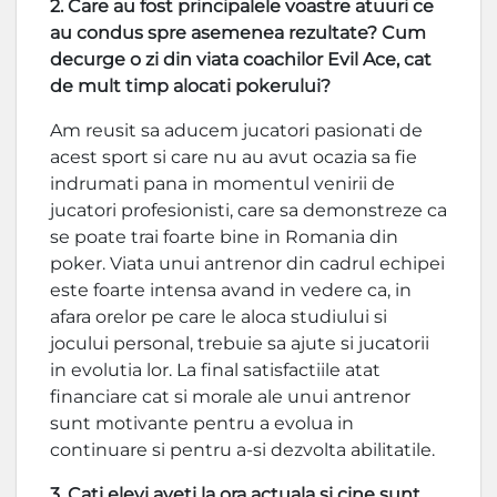
2. Care au fost principalele voastre atuuri ce
au condus spre asemenea rezultate? Cum
decurge o zi din viata coachilor Evil Ace, cat
de mult timp alocati pokerului?
Am reusit sa aducem jucatori pasionati de
acest sport si care nu au avut ocazia sa fie
indrumati pana in momentul venirii de
jucatori profesionisti, care sa demonstreze ca
se poate trai foarte bine in Romania din
poker. Viata unui antrenor din cadrul echipei
este foarte intensa avand in vedere ca, in
afara orelor pe care le aloca studiului si
jocului personal, trebuie sa ajute si jucatorii
in evolutia lor. La final satisfactiile atat
financiare cat si morale ale unui antrenor
sunt motivante pentru a evolua in
continuare si pentru a-si dezvolta abilitatile.
3. Cati elevi aveti la ora actuala si cine sunt