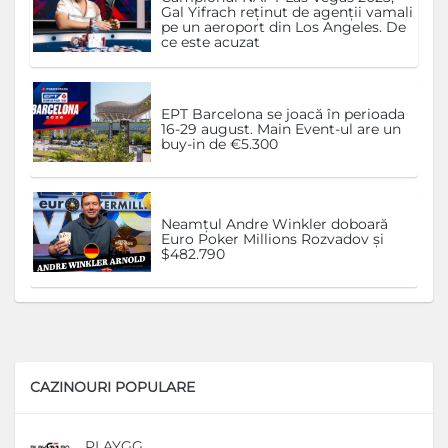
Gal Yifrach reținut de agenții vamali
pe un aeroport din Los Angeles. De
ce este acuzat
EPT Barcelona se joacă în perioada
16-29 august. Main Event-ul are un
buy-in de €5.300
Neamțul Andre Winkler doboară
Euro Poker Millions Rozvadov și
$482.790
CAZINOURI POPULARE
PLAYGG
D