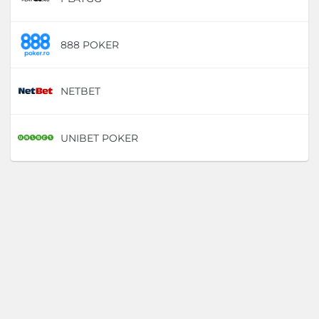
888 POKER
D
NETBET
D
UNIBET POKER
D