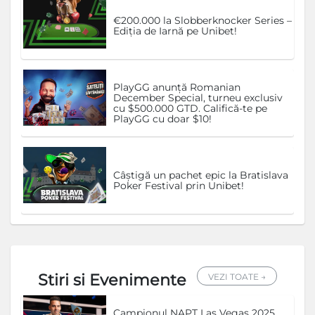
€200.000 la Slobberknocker Series –
Ediția de Iarnă pe Unibet!
PlayGG anunță Romanian
December Special, turneu exclusiv
cu $500.000 GTD. Califică-te pe
PlayGG cu doar $10!
Câștigă un pachet epic la Bratislava
Poker Festival prin Unibet!
Stiri si Evenimente
VEZI TOATE →
Campionul NAPT Las Vegas 2025,