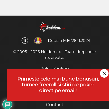
Decizia 1616/28.11.2024
© 2005 - 2026 Holdem.ro - Toate drepturile
rezervate.
Poker Online
Termeni si Conditii
Primeste cele mai bune bonusuri,
turnee freeroll si stiri de poker
Joaca Poker
direct pe email!
De ce noi?
Contact