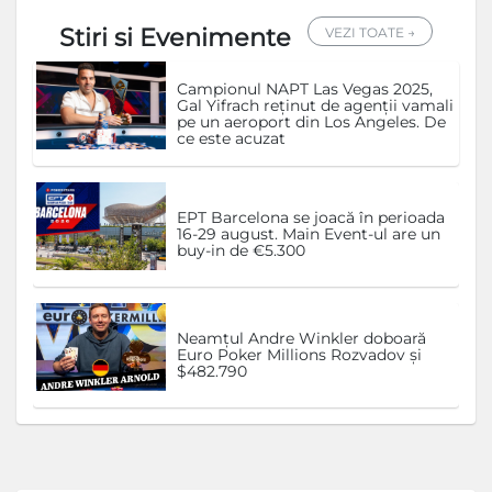
Stiri si Evenimente
VEZI TOATE →
Campionul NAPT Las Vegas 2025,
Gal Yifrach reținut de agenții vamali
pe un aeroport din Los Angeles. De
ce este acuzat
EPT Barcelona se joacă în perioada
16-29 august. Main Event-ul are un
buy-in de €5.300
Neamțul Andre Winkler doboară
Euro Poker Millions Rozvadov și
$482.790