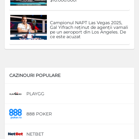
$10.000.000!
Campionul NAPT Las Vegas 2025,
Gal Yifrach reținut de agenții vamali
pe un aeroport din Los Angeles. De
ce este acuzat
CAZINOURI POPULARE
PLAYGG
D
888 POKER
D
NETBET
D