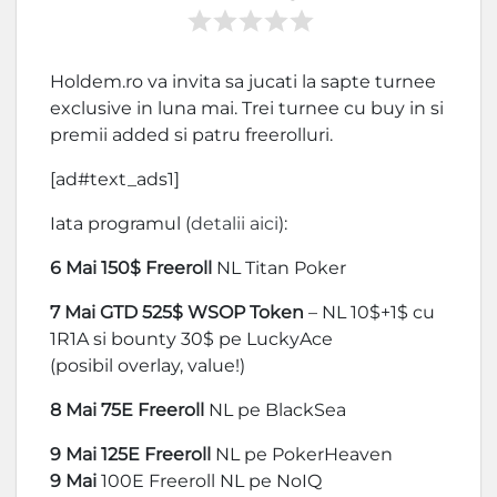
Holdem.ro va invita sa jucati la sapte turnee
exclusive in luna mai. Trei turnee cu buy in si
premii added si patru freerolluri.
[ad#text_ads1]
Iata programul (
detalii aici
):
6 Mai
150$ Freeroll
NL Titan Poker
7 Mai GTD 525$ WSOP Token
– NL 10$+1$ cu
1R1A si bounty 30$ pe LuckyAce
(posibil overlay, value!)
8 Mai
75E Freeroll
NL pe BlackSea
9 Mai
125E Freeroll
NL pe PokerHeaven
9 Mai
100E Freeroll NL pe NoIQ