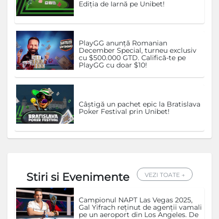
Ediția de Iarnă pe Unibet!
PlayGG anunță Romanian
December Special, turneu exclusiv
cu $500.000 GTD. Califică-te pe
PlayGG cu doar $10!
Câștigă un pachet epic la Bratislava
Poker Festival prin Unibet!
Stiri si Evenimente
VEZI TOATE →
Campionul NAPT Las Vegas 2025,
Gal Yifrach reținut de agenții vamali
pe un aeroport din Los Angeles. De