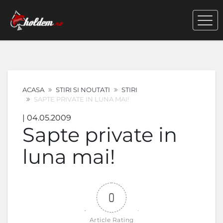
ACASA
STIRI SI NOUTATI
STIRI
SAPTE PRIVATE IN LUNA MAI!
| 04.05.2009
Sapte private in
luna mai!
0
Article Rating