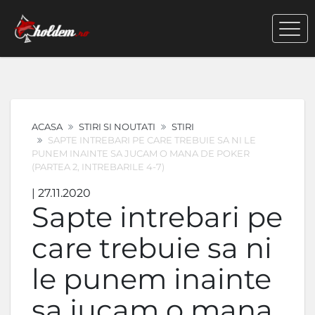
ACASA
STIRI SI NOUTATI
STIRI
SAPTE INTREBARI PE CARE TREBUIE SA NI LE
PUNEM INAINTE SA JUCAM O MANA DE POKER
(PARTEA 2, INTREBARILE 4-7)
| 27.11.2020
Sapte intrebari pe
care trebuie sa ni
le punem inainte
sa jucam o mana