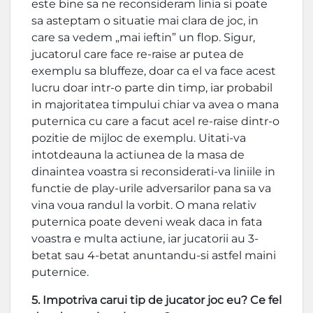
este bine sa ne reconsideram linia si poate
sa asteptam o situatie mai clara de joc, in
care sa vedem „mai ieftin” un flop. Sigur,
jucatorul care face re-raise ar putea de
exemplu sa bluffeze, doar ca el va face acest
lucru doar intr-o parte din timp, iar probabil
in majoritatea timpului chiar va avea o mana
puternica cu care a facut acel re-raise dintr-o
pozitie de mijloc de exemplu. Uitati-va
intotdeauna la actiunea de la masa de
dinaintea voastra si reconsiderati-va liniile in
functie de play-urile adversarilor pana sa va
vina voua randul la vorbit. O mana relativ
puternica poate deveni weak daca in fata
voastra e multa actiune, iar jucatorii au 3-
betat sau 4-betat anuntandu-si astfel maini
puternice.
5. Impotriva carui tip de jucator joc eu? Ce fel