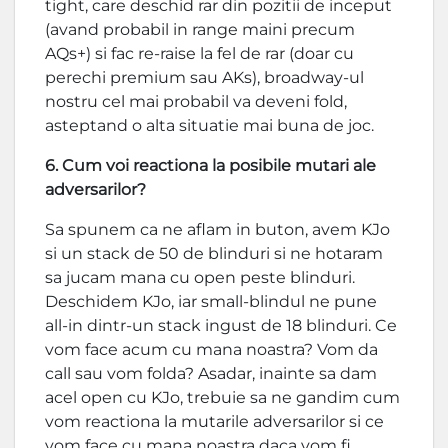
tight, care deschid rar din pozitii de inceput
(avand probabil in range maini precum
AQs+) si fac re-raise la fel de rar (doar cu
perechi premium sau AKs), broadway-ul
nostru cel mai probabil va deveni fold,
asteptand o alta situatie mai buna de joc.
6. Cum voi reactiona la posibile mutari ale
adversarilor?
Sa spunem ca ne aflam in buton, avem KJo
si un stack de 50 de blinduri si ne hotaram
sa jucam mana cu open peste blinduri.
Deschidem KJo, iar small-blindul ne pune
all-in dintr-un stack ingust de 18 blinduri. Ce
vom face acum cu mana noastra? Vom da
call sau vom folda? Asadar, inainte sa dam
acel open cu KJo, trebuie sa ne gandim cum
vom reactiona la mutarile adversarilor si ce
vom face cu mana noastra daca vom fi