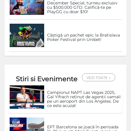
December Special, turneu exclusiv
cu $500.000 GTD. Califică-te pe
PlayGG cu doar $10!
Câștigă un pachet epic la Bratislava
Poker Festival prin Unibet!
Stiri si Evenimente
VEZI TOATE →
Campionul NAPT Las Vegas 2025,
Gal Yifrach reținut de agenții vamali
pe un aeroport din Los Angeles. De
ce este acuzat
EPT Barcelona se joacă în perioada