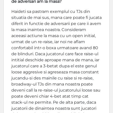
de adversari am la masa?
Haideti sa pastram exemplul cu TJs din
situatia de mai sus, mana care poate fi jucata
diferit in functie de adversarii pe care ii avem
la masa inaintea noastra. Consideram
aceeasi actiune la masa cu un open initial,
urmat de un re-raise, iar noi ne aflam
confortabil intr-o boxa urmatoare avand 80
de blinduri. Daca jucatorul care face raise-ul
intitial deschide aproape mana de mana, iar
jucatorul care a 3-betat dupa el este genul
loose aggresive si agreseaza masa constant
jucandu-si des mainile cu raise si re-raise,
broadway-ul TJs din mana noastra poate
deveni call la re-raise-ul jucatorului loose sau
poate deveni chiar 4-bet atat timp cat
stack-ul ne permite. Pe de alta parte, daca
jucatorii de dinaintea noastra sunt jucatori