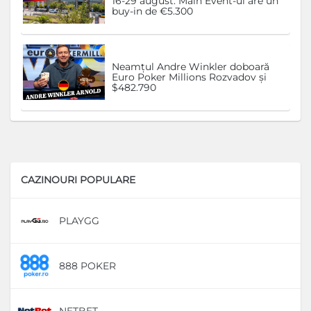
16-29 august. Main Event-ul are un
buy-in de €5.300
Neamțul Andre Winkler doboară
Euro Poker Millions Rozvadov și
$482.790
CAZINOURI POPULARE
PLAYGG
D
888 POKER
D
NETBET
D