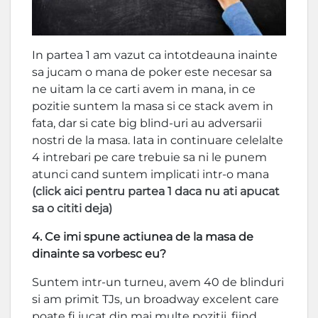
In partea 1 am vazut ca intotdeauna inainte
sa jucam o mana de poker este necesar sa
ne uitam la ce carti avem in mana, in ce
pozitie suntem la masa si ce stack avem in
fata, dar si cate big blind-uri au adversarii
nostri de la masa. Iata in continuare celelalte
4 intrebari pe care trebuie sa ni le punem
atunci cand suntem implicati intr-o mana
(click aici pentru partea 1 daca nu ati apucat
sa o cititi deja)
4. Ce imi spune actiunea de la masa de
dinainte sa vorbesc eu?
Suntem intr-un turneu, avem 40 de blinduri
si am primit TJs, un broadway excelent care
poate fi jucat din mai multe pozitii, fiind