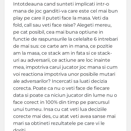
Intotdeauna cand sunteti implicati intr-o
mana de joc ganditi-va care este cel mai bun
play pe care il puteti face la masa. Veti da
fold, call sau veti face raise? Alegeti mereu,
pe cat posibil, cea mai buna optiune in
functie de raspunsurile la celelalte 6 intrebari
de mai sus: ce carte am in mana, ce pozitie
am la masa, ce stack am in fata si ce stack-
uri au adversarii, ce actiune are loc inainte
mea, impotriva carui jucator joc mana si cum
voi reactiona impotriva unor posibile mutari
ale adversarilor? Incercati sa luati decizia
corecta. Poate ca nu o veti face de fiecare
data si poate ca niciun jucator din lume nu o
face corect in 100% din timp pe parcursul
unui turneu. Insa cu cat veti lua deciziile
corecte mai des, cu atat veti avea sanse mai
mari sa obtineti rezultatele pe care vi le
doriti.