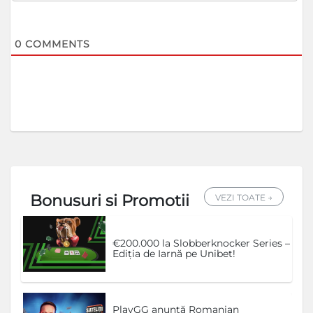
0
COMMENTS
Bonusuri si Promotii
VEZI TOATE →
€200.000 la Slobberknocker Series –
Ediția de Iarnă pe Unibet!
PlayGG anunță Romanian