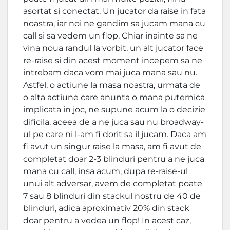
asortat si conectat. Un jucator da raise in fata
noastra, iar noi ne gandim sa jucam mana cu
call si sa vedem un flop. Chiar inainte sa ne
vina noua randul la vorbit, un alt jucator face
re-raise si din acest moment incepem sa ne
intrebam daca vom mai juca mana sau nu.
Astfel, o actiune la masa noastra, urmata de
o alta actiune care anunta o mana puternica
implicata in joc, ne supune acum la o decizie
dificila, aceea de a ne juca sau nu broadway-
ul pe care ni l-am fi dorit sa il jucam. Daca am
fi avut un singur raise la masa, am fi avut de
completat doar 2-3 blinduri pentru a ne juca
mana cu call, insa acum, dupa re-raise-ul
unui alt adversar, avem de completat poate
7 sau 8 blinduri din stackul nostru de 40 de
blinduri, adica aproximativ 20% din stack
doar pentru a vedea un flop! In acest caz,