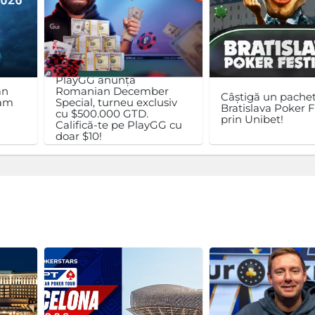
PlayGG anunță
an
Romanian December
Câștigă un pachet
ram
Special, turneu exclusiv
Bratislava Poker F
cu $500.000 GTD.
prin Unibet!
Califică-te pe PlayGG cu
doar $10!