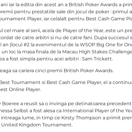
 ani iar la editia din acest an a British Poker Awards a pri
remii pentru prestatiile sale din jocul de poker : primul a
ournament Player, iar celalalt pentru Best Cash Game Pla
l cel mare al serii, acela de Player of the Year, este un p
cordat de catre arbitri si nu de catre fani. Dupa succesul 
l an (locul #2 la evenimentul de la WSOP Big One for O
la un loc la masa finala de la Macau High Stakes Challenge
a a fost simpla pentru acei arbitri : Sam Trickett.
eaga sa cariera cinci premii British Poker Awards.
 Best Tournament si Best Cash Game Player, el a continu
 Best Online Player.
iv Boeree a reusit sa o invinga pe detinatoarea precedent
essa Selbst a fost alesa ca International Player of the Ye
in intreaga lume, in timp ce Kirsty Thompson a primit pre
st United Kingdom Tournament.