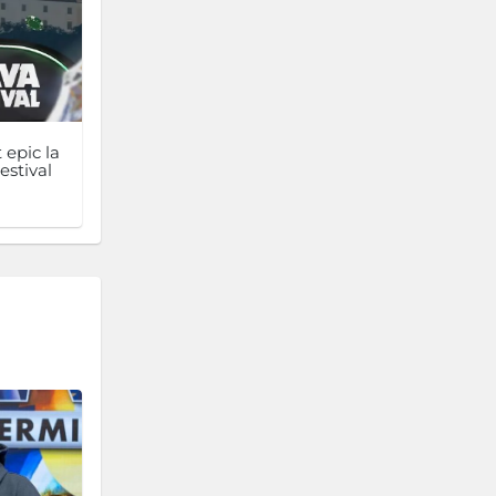
 epic la
estival