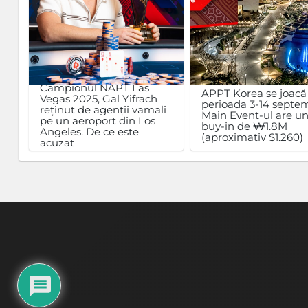
Campionul NAPT Las
APPT Korea se joacă
Vegas 2025, Gal Yifrach
perioada 3-14 septem
reținut de agenții vamali
Main Event-ul are u
pe un aeroport din Los
buy-in de ₩1.8M
Angeles. De ce este
(aproximativ $1.260)
acuzat