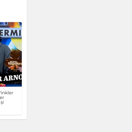
inkler
er
și