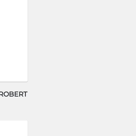
 ROBERT