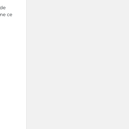
 de
eme ce