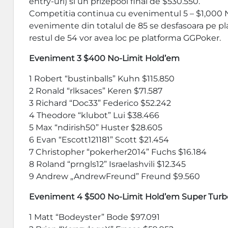
entry-uri) si un prizepool final de $530.550.
Competitia continua cu evenimentul 5 – $1,000 
evenimente din totalul de 85 se desfasoara pe p
restul de 54 vor avea loc pe platforma GGPoker.
Eveniment 3 $400 No-Limit Hold’em
1 Robert “bustinballs” Kuhn $115.850
2 Ronald “rlksaces” Keren $71.587
3 Richard “Doc33” Federico $52.242
4 Theodore “klubot” Lui $38.466
5 Max “ndirish50” Huster $28.605
6 Evan “Escott121181” Scott $21.454
7 Christopher “pokerher2014” Fuchs $16.184
8 Roland “prngls12” Israelashvili $12.345
9 Andrew „AndrewFreund” Freund $9.560
Eveniment 4 $500 No-Limit Hold’em Super Turb
1 Matt “Bodeyster” Bode $97.091