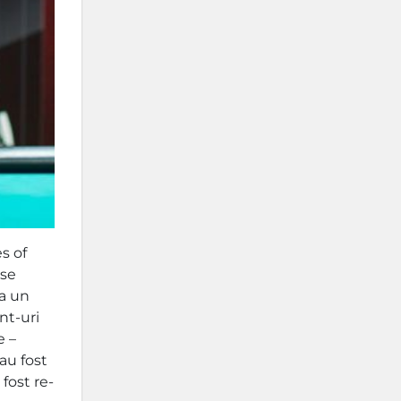
s of
 se
la un
nt-uri
e –
au fost
 fost re-