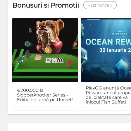
Bonusuri si Promotii
VEZI TOATE →
PlayGG anunță Oce
€200.000 la
Rewards, noul prog
Slobberknocker Series –
de loialitate care va
Ediția de Iarnă pe Unibet!
înlocui Fish Buffet!