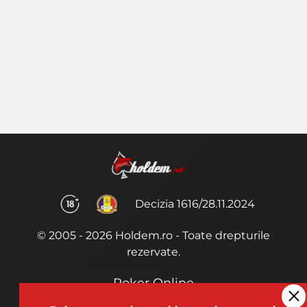
Decizia 1616/28.11.2024
© 2005 - 2026 Holdem.ro - Toate drepturile
rezervate.
Poker Online