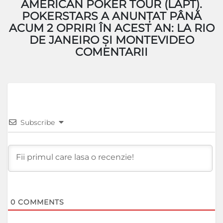
AMERICAN POKER TOUR (LAPT).
POKERSTARS A ANUNȚAT PÂNĂ
ACUM 2 OPRIRI ÎN ACEST AN: LA RIO
DE JANEIRO ȘI MONTEVIDEO
COMENTARII
Subscribe
0
COMMENTS