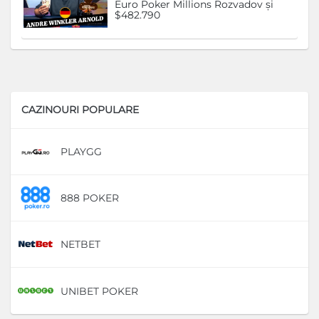
Euro Poker Millions Rozvadov și
$482.790
CAZINOURI POPULARE
PLAYGG
D
888 POKER
D
NETBET
D
UNIBET POKER
D