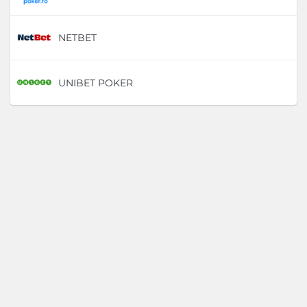
NETBET
D
UNIBET POKER
D