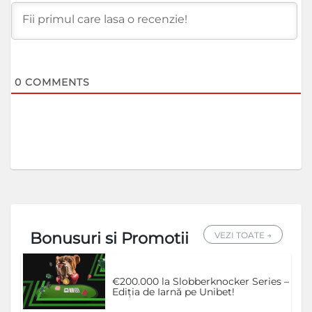
0
COMMENTS
Bonusuri si Promotii
VEZI TOATE →
€200.000 la Slobberknocker Series –
Ediția de Iarnă pe Unibet!