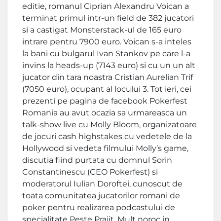
editie, romanul Ciprian Alexandru Voican a
terminat primul intr-un field de 382 jucatori
si a castigat Monsterstack-ul de 165 euro
intrare pentru 7900 euro. Voican s-a inteles
la bani cu bulgarul Ivan Stankov pe care l-a
invins la heads-up (7143 euro) si cu un un alt
jucator din tara noastra Cristian Aurelian Trif
(7050 euro), ocupant al locului 3. Tot ieri, cei
prezenti pe pagina de facebook Pokerfest
Romania au avut ocazia sa urmareasca un
talk-show live cu Molly Bloom, organizatoare
de jocuri cash highstakes cu vedetele de la
Hollywood si vedeta filmului Molly’s game,
discutia fiind purtata cu domnul Sorin
Constantinescu (CEO Pokerfest) si
moderatorul Iulian Doroftei, cunoscut de
toata comunitatea jucatorilor romani de
poker pentru realizarea podcastului de
specialitate Peste Prajit. Mult noroc in