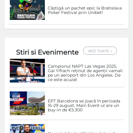
Câștigă un pachet epic la Bratislava
Poker Festival prin Unibet!
Stiri si Evenimente
VEZI TOATE →
Campionul NAPT Las Vegas 2025,
Gal Yifrach reținut de agenții vamali
pe un aeroport din Los Angeles. De
ce este acuzat
EPT Barcelona se joacă în perioada
16-29 august. Main Event-ul are un
buy-in de €5.300