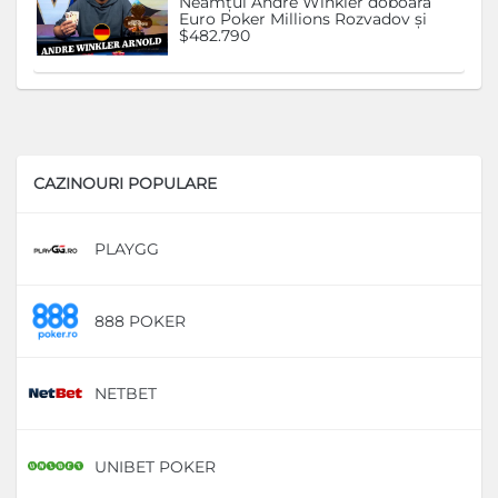
Neamțul Andre Winkler doboară
Euro Poker Millions Rozvadov și
$482.790
CAZINOURI POPULARE
PLAYGG
D
888 POKER
D
NETBET
D
UNIBET POKER
D