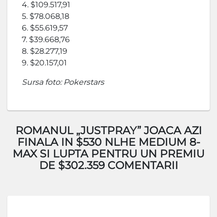
4. $109.517,91
5. $78.068,18
6. $55.619,57
7. $39.668,76
8. $28.277,19
9. $20.157,01
Sursa foto: Pokerstars
ROMANUL „JUSTPRAY” JOACA AZI
FINALA IN $530 NLHE MEDIUM 8-
MAX SI LUPTA PENTRU UN PREMIU
DE $302.359 COMENTARII