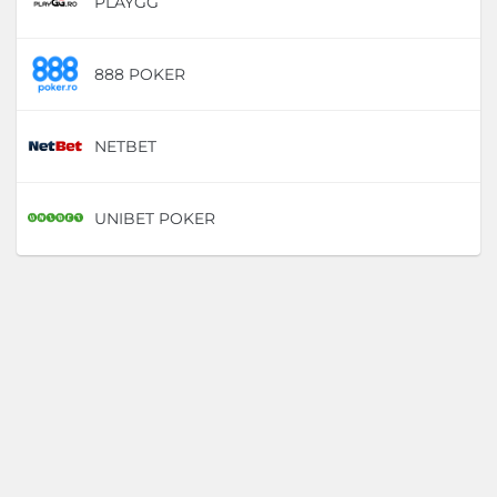
PLAYGG
D
888 POKER
D
NETBET
D
UNIBET POKER
D