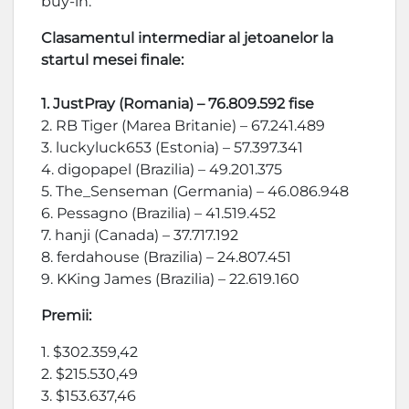
buy-in.
Clasamentul intermediar al jetoanelor la
startul mesei finale:
1. JustPray (Romania) – 76.809.592 fise
2. RB Tiger (Marea Britanie) – 67.241.489
3. luckyluck653 (Estonia) – 57.397.341
4. digopapel (Brazilia) – 49.201.375
5. The_Senseman (Germania) – 46.086.948
6. Pessagno (Brazilia) – 41.519.452
7. hanji (Canada) – 37.717.192
8. ferdahouse (Brazilia) – 24.807.451
9. KKing James (Brazilia) – 22.619.160
Premii:
1. $302.359,42
2. $215.530,49
3. $153.637,46