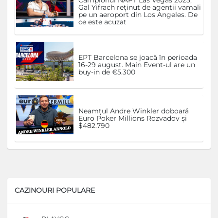
Campionul NAPT Las Vegas 2025,
Gal Yifrach reținut de agenții vamali
pe un aeroport din Los Angeles. De
ce este acuzat
EPT Barcelona se joacă în perioada
16-29 august. Main Event-ul are un
buy-in de €5.300
Neamțul Andre Winkler doboară
Euro Poker Millions Rozvadov și
$482.790
CAZINOURI POPULARE