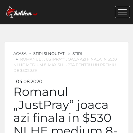
ACASA
STIRI SI NOUTATI
STIRI
ROMANUL „JUSTPRAY” JOACA AZI FINALA IN $530
NLHE MEDIUM 8-MAX SI LUPTA PENTRU UN PREMIU
DE $302.359
| 04.08.2020
Romanul
„JustPray” joaca
azi finala in $530
NLHE medium 8-