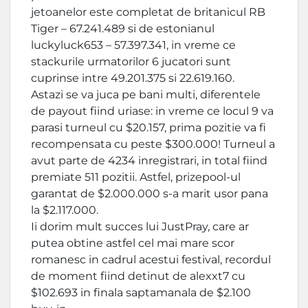
jetoanelor este completat de britanicul RB
Tiger – 67.241.489 si de estonianul
luckyluck653 – 57.397.341, in vreme ce
stackurile urmatorilor 6 jucatori sunt
cuprinse intre 49.201.375 si 22.619.160.
Astazi se va juca pe bani multi, diferentele
de payout fiind uriase: in vreme ce locul 9 va
parasi turneul cu $20.157, prima pozitie va fi
recompensata cu peste $300.000! Turneul a
avut parte de 4234 inregistrari, in total fiind
premiate 511 pozitii. Astfel, prizepool-ul
garantat de $2.000.000 s-a marit usor pana
la $2.117.000.
Ii dorim mult succes lui JustPray, care ar
putea obtine astfel cel mai mare scor
romanesc in cadrul acestui festival, recordul
de moment fiind detinut de alexxt7 cu
$102.693 in finala saptamanala de $2.100