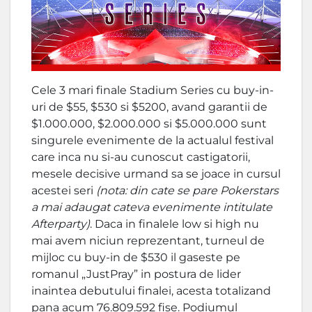
Cele 3 mari finale Stadium Series cu buy-in-
uri de $55, $530 si $5200, avand garantii de
$1.000.000, $2.000.000 si $5.000.000 sunt
singurele evenimente de la actualul festival
care inca nu si-au cunoscut castigatorii,
mesele decisive urmand sa se joace in cursul
acestei seri
(nota: din cate se pare Pokerstars
a mai adaugat cateva evenimente intitulate
Afterparty)
. Daca in finalele low si high nu
mai avem niciun reprezentant, turneul de
mijloc cu buy-in de $530 il gaseste pe
romanul „JustPray” in postura de lider
inaintea debutului finalei, acesta totalizand
pana acum 76.809.592 fise. Podiumul