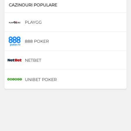
CAZINOURI POPULARE
PLAYGG
D
888 POKER
D
NETBET
D
UNIBET POKER
D