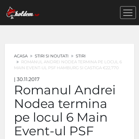
ACASA
STIRI SI NOUTATI
STIRI
ROMANUL ANDREI NODEA TERMINA PE LOCUL 6
MAIN EVENT-UL PSF HAMBURG SI CASTIGA €22,770
| 30.11.2017
Romanul Andrei
Nodea termina
pe locul 6 Main
Event-ul PSF