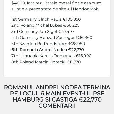
$4000. Iata rezultatele mesei finale asa cum
sunt ele prezentate de site-ul HendonMob:
1st Germany Ulrich Pauls €105,850
2nd Poland Michal Lubas €66,220
3rd Germany Jan Sigel €47,410
4th Germany Behzad Zarnegar €36,960
5th Sweden Bo Rundström €28,980
6th Romania Andrei Nodea €22,770
7th Lithuania Karolis Domarkas €16,990
8th Poland Marcin Horecki €11,770
ROMANUL ANDREI NODEA TERMINA
PE LOCUL 6 MAIN EVENT-UL PSF
HAMBURG SI CASTIGA €22,770
COMENTARII