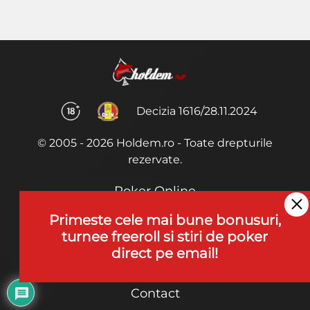
Decizia 1616/28.11.2024
© 2005 - 2026 Holdem.ro - Toate drepturile
rezervate.
Poker Online
Termeni si Conditii
Primeste cele mai bune bonusuri,
turnee freeroll si stiri de poker
Joaca Poker
direct pe email!
De ce noi?
Contact