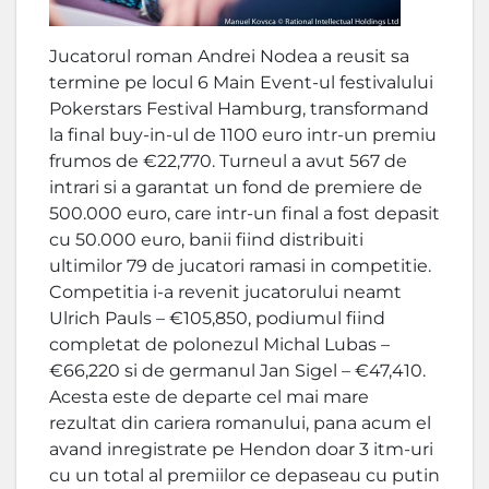
Jucatorul roman Andrei Nodea a reusit sa
termine pe locul 6 Main Event-ul festivalului
Pokerstars Festival Hamburg, transformand
la final buy-in-ul de 1100 euro intr-un premiu
frumos de €22,770. Turneul a avut 567 de
intrari si a garantat un fond de premiere de
500.000 euro, care intr-un final a fost depasit
cu 50.000 euro, banii fiind distribuiti
ultimilor 79 de jucatori ramasi in competitie.
Competitia i-a revenit jucatorului neamt
Ulrich Pauls – €105,850, podiumul fiind
completat de polonezul Michal Lubas –
€66,220 si de germanul Jan Sigel – €47,410.
Acesta este de departe cel mai mare
rezultat din cariera romanului, pana acum el
avand inregistrate pe Hendon doar 3 itm-uri
cu un total al premiilor ce depaseau cu putin