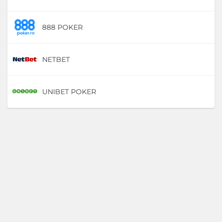
888 POKER
D
NETBET
D
UNIBET POKER
D