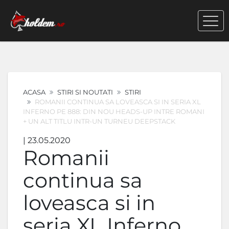
ACASA
STIRI SI NOUTATI
STIRI
ROMANII CONTINUA SA LOVEASCA SI IN SERIA XL
INFERNO PE 888: DIN NOU HEADS-UP INTRE ROMANI
+ UN ALT TITLU INTR-UN TURNEU DEEPSTACK
| 23.05.2020
Romanii
continua sa
loveasca si in
seria XL Inferno