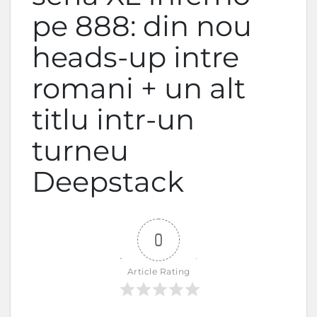
pe 888: din nou
heads-up intre
romani + un alt
titlu intr-un
turneu
Deepstack
0
Article Rating