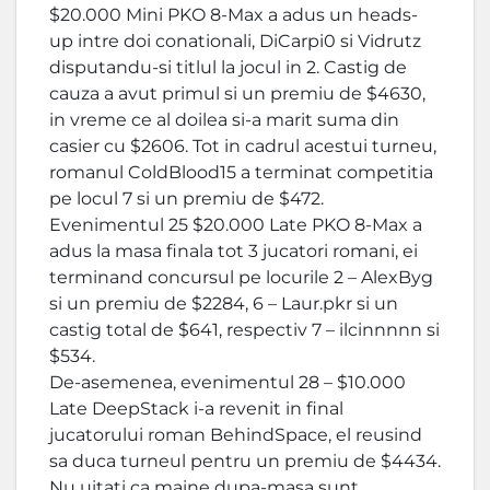
$20.000 Mini PKO 8-Max a adus un heads-
up intre doi conationali, DiCarpi0 si Vidrutz
disputandu-si titlul la jocul in 2. Castig de
cauza a avut primul si un premiu de $4630,
in vreme ce al doilea si-a marit suma din
casier cu $2606. Tot in cadrul acestui turneu,
romanul ColdBlood15 a terminat competitia
pe locul 7 si un premiu de $472.
Evenimentul 25 $20.000 Late PKO 8-Max a
adus la masa finala tot 3 jucatori romani, ei
terminand concursul pe locurile 2 – AlexByg
si un premiu de $2284, 6 – Laur.pkr si un
castig total de $641, respectiv 7 – ilcinnnnn si
$534.
De-asemenea, evenimentul 28 – $10.000
Late DeepStack i-a revenit in final
jucatorului roman BehindSpace, el reusind
sa duca turneul pentru un premiu de $4434.
Nu uitati ca maine dupa-masa sunt