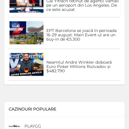
Gal Yifrach reținut de agenții vamali
pe un aeroport din Los Angeles. De
ce este acuzat
EPT Barcelona se joacă în perioada
16-29 august. Main Event-ul are un
buy-in de €5.300
Neamțul Andre Winkler doboară
Euro Poker Millions Rozvadov și
$482.790
CAZINOURI POPULARE
PLAYGG
D