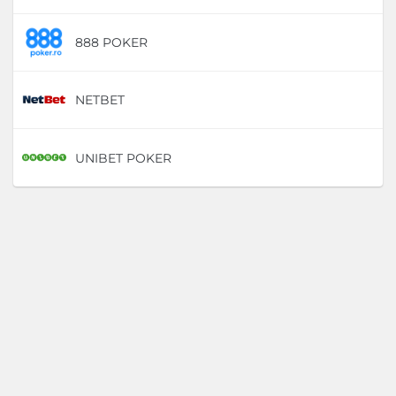
888 POKER
D
NETBET
D
UNIBET POKER
D