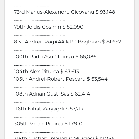
………………………………………….
73rd Marius-Alexandru Gicovanu $ 93,148
………………………………………….
79th Joldis Cosmin $ 82,090
………………………………………….
81st Andrei „RagAAAila19″ Boghean $ 81,652
…………………………………………
100th Radu Asul” Lungu $ 66,086
…………………………………………
104th Alex Piturca $ 63,613
105th Andrei-Robert Pescaru $ 63,544
…………………………………………
108th Adrian Gusti Sas $ 62,414
…………………………………………
116th Nihat Karyagdi $ 57,217
…………………………………………
305th Victor Piturca $ 17,910
…………………………………………
318th Cristian „player13” Murgoci $ 17,046