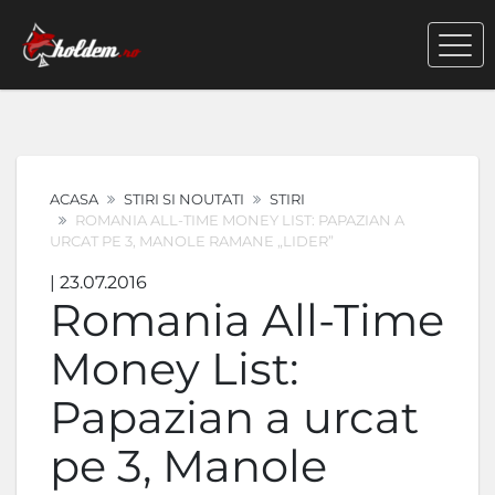
ACASA
STIRI SI NOUTATI
STIRI
ROMANIA ALL-TIME MONEY LIST: PAPAZIAN A
URCAT PE 3, MANOLE RAMANE „LIDER”
| 23.07.2016
Romania All-Time
Money List:
Papazian a urcat
pe 3, Manole