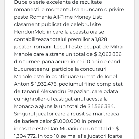
Dupa o serie excelenta de rezultate
romanesti, e momentul sa aruncam o privire
peste Romania All-Time Money List:
clasament publicat de celebrul site
HendonMob in care la aceasta ora se
contabilizeaza totalul premiilor a 1,828
jucatori romani. Locul 1 este ocupat de Mihai
Manole care a strans un total de $ 2,062,886
din turnee pana acum in cei 10 ani de cand
bucuresteanul participa la concursuri.
Manole este in continuare urmat de Ionel
Anton $ 1,932,476, podiumul fiind completat
de tanarul Alexandru Papazian, care odata
cu highroller-ul castigat anul acesta la
Monaco a ajuns la un total de $ 1,566,384.
Singurul jucator care a reusit sa mai treaca
de bariera celor $1.000.000 in premii
incasate este Dan Murariu cu un total de $
1,304,772. In top 10 se mai afla jucatori foarte