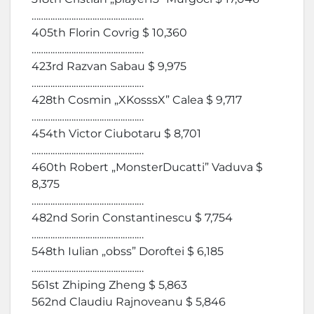
…………………………………………
405th Florin Covrig $ 10,360
…………………………………………
423rd Razvan Sabau $ 9,975
…………………………………………
428th Cosmin „XKosssX” Calea $ 9,717
…………………………………………
454th Victor Ciubotaru $ 8,701
…………………………………………
460th Robert „MonsterDucatti” Vaduva $
8,375
…………………………………………
482nd Sorin Constantinescu $ 7,754
…………………………………………
548th Iulian „obss” Doroftei $ 6,185
…………………………………………
561st Zhiping Zheng $ 5,863
562nd Claudiu Rajnoveanu $ 5,846