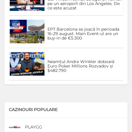
pe un aeroport din Los Angeles. De
ce este acuzat
EPT Barcelona se joacă în perioada
16-29 august. Main Event-ul are un
buy-in de €5.300
Neamțul Andre Winkler doboară
Euro Poker Millions Rozvadov și
$482.790
CAZINOURI POPULARE
PLAYGG
D