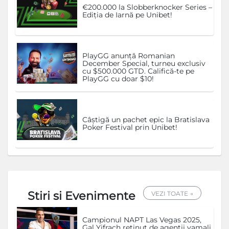
€200.000 la Slobberknocker Series –
Ediția de Iarnă pe Unibet!
PlayGG anunță Romanian
December Special, turneu exclusiv
cu $500.000 GTD. Califică-te pe
PlayGG cu doar $10!
Câștigă un pachet epic la Bratislava
Poker Festival prin Unibet!
Stiri si Evenimente
VEZI TOATE →
Campionul NAPT Las Vegas 2025,
Gal Yifrach reținut de agenții vamali