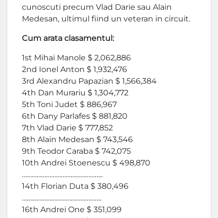
cunoscuti precum Vlad Darie sau Alain
Medesan, ultimul fiind un veteran in circuit.
Cum arata clasamentul:
1st Mihai Manole $ 2,062,886
2nd Ionel Anton $ 1,932,476
3rd Alexandru Papazian $ 1,566,384
4th Dan Murariu $ 1,304,772
5th Toni Judet $ 886,967
6th Dany Parlafes $ 881,820
7th Vlad Darie $ 777,852
8th Alain Medesan $ 743,546
9th Teodor Caraba $ 742,075
10th Andrei Stoenescu $ 498,870
…………………………………………..
14th Florian Duta $ 380,496
………………………………………….
16th Andrei One $ 351,099