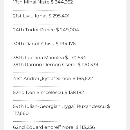
17th Mihai Niste $ 344,362
…………………………………………..
21st Liviu Ignat $ 295,401
………………………………………….
24th Tudor Purice $ 249,004
………………………………………….
30th Danut Chisu $ 194,176
…………………………………………
38th Luciana Manolea $ 170,634
39th Ramon Demon Cserei $ 170,339
…………………………………………..
41st Andrei „kytra” Simon $ 165,622
………………………………………….
52nd Dan Simcelescu $ 138,182
…………………………………………
59th Iulian-Georgian „ryga” Ruxandescu $
117,660
………………………………………….
62nd Eduard enorel” Norel $ 113,236